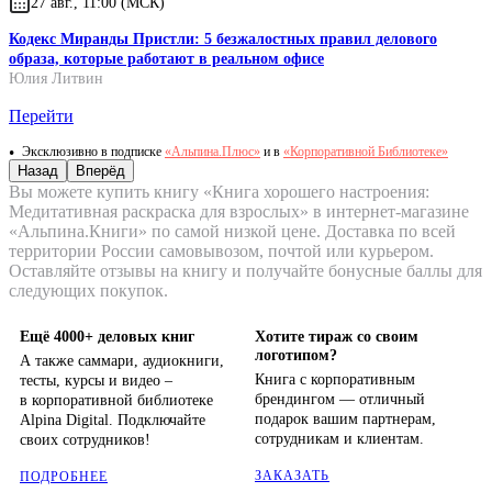
27 авг., 11:00 (МСК)
Кодекс Миранды Пристли: 5 безжалостных правил делового
образа, которые работают в реальном офисе
Юлия Литвин
Перейти
Эксклюзивно в подписке
«Альпина.Плюс»
и в
«Корпоративной Библиотеке»
Назад
Вперёд
Вы можете купить книгу «Книга хорошего настроения:
Медитативная раскраска для взрослых» в интернет-магазине
«Альпина.Книги» по самой низкой цене. Доставка по всей
территории России самовывозом, почтой или курьером.
Оставляйте отзывы на книгу и получайте бонусные баллы для
следующих покупок.
Ещё 4000+ деловых книг
Хотите тираж со своим
логотипом?
А также саммари, аудиокниги,
Книга с корпоративным
тесты, курсы и видео –
брендингом — отличный
в корпоративной библиотеке
подарок вашим партнерам,
Alpina Digital. Подключайте
сотрудникам и клиентам.
своих сотрудников!
ЗАКАЗАТЬ
ПОДРОБНЕЕ