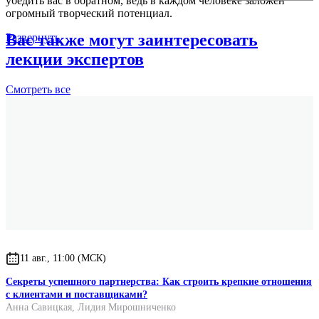
убедить вас в обратном, ведь в каждом человеке заложен
огромный творческий потенциал.
Вас также могут заинтересовать
Развернуть
лекции экспертов
Смотреть
все
11 авг., 11:00 (МСК)
Секреты успешного партнерства: Как строить крепкие отношения
с клиентами и поставщиками?
Анна Савицкая
,
Лидия Мирошниченко