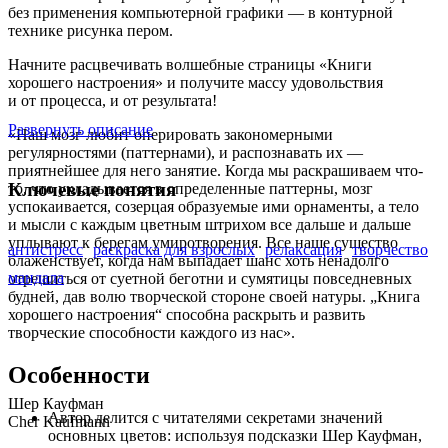
без применения компьютерной графики — в контурной
технике рисунка пером.
Начните расцвечивать волшебные страницы «Книги
хорошего настроения» и получите массу удовольствия
и от процесса, и от результата!
Развернуть описание
«Наш мозг любит оперировать закономерными
регулярностями (паттернами), и распознавать их —
приятнейшее для него занятие. Когда мы раскрашиваем что-
Ключевые понятия
то, что укладывается в определенные паттерны, мозг
успокаивается, созерцая образуемые ими орнаменты, а тело
и мысли с каждым цветным штрихом все дальше и дальше
уплывают к берегам умиротворения. Все наше существо
антистресс
раскраска для взрослых
релаксация
творчество
блаженствует, когда нам выпадает шанс хоть ненадолго
мандала
отрешиться от суетной беготни и сумятицы повседневных
будней, дав волю творческой стороне своей натуры. „Книга
хорошего настроения“ способна раскрыть и развить
творческие способности каждого из нас».
Особенности
Шер Кауфман
Автор делится с читателями секретами значений
Cher Kaufmann
основных цветов: используя подсказки Шер Кауфман,