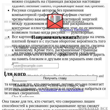
можно создавать на страницах раскраски настоящие
художественные панно, отражающие ваше настроение.
Рисунки созданы автором без применения
компьютерной графики: Шер Кауфман считает
чрезвычайно важным обмен позитивной энергией
Тип издания
Мягкая обложка
между художником и любителями раскрашивать
контурные иллюстрации, и обмен этот, по ее мнению,
Издательство
Альпина Паблишер
возможен только когда рисунки ― рукотворные.
Понравилась книга?
Все картинки для раскрашивания отпечатаны на очень
ISBN
978-5-9614-5410-9
плотной бумаге и с пустым оборотом: вероятность того,
что краски отпечатаются на следующем листе, сведена
Количество страниц
208
Оставьте электронную почту, чтобы подписаться
к минимуму. Кроме того, раскрашенные страницы
на письма с новинками и секретными скидками.
можно вырезать из книги, оформлять в рамки и дарить
Год выпуска
2016
на память близким и друзьям или украшать ими свой
дом.
Оригинальное название
Для кого
The Artful Mandala Coloring Book: Creative Designs for Fun and
Получить главу
Meditation
Эта книга для тех, кто очень занят, потому что она помогает
Нажимая на кнопку «Получить главу», вы
разгрузить сознание, освободиться от проблем и набраться сил
соглашаетесь с
условиями использования
.
Оригинальное имя автора
для новых свершений.
Cher Kaufmann
Она также для тех, кто считает, что совершенно лишен
способностей к рисованию: раскрашивание легко сможет
ПОКАЗАТЬ ВСЕ