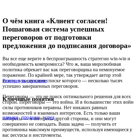
О чём книга «Клиент согласен!
Пошаговая система успешных
переговоров от подготовки
предложения до подписания договора»
Вы все еще верите в беспроигрышность стратегии win-win и
необходимость компромисса? Что ж, ваша миролюбивая
политика обрекает вас как переговорщика на неминуемое
поражение. По крайней мере, так утверждает автор этой
книги, в послужном списке которого — несколько тысяч
Развернуть описание
успешно завершенных переговоров.
Переговоры — это не поиск оптимального решения для всех
Ключевые понятия
сторон. Переговоры — это война. И в большинстве этих войн
силы противников неравны. Нет никаких равных
возможностей и взаимных интересов. Есть только ваши
навыки
продажи
успех
интересы — и интересы другой стороны, и они могут
совершенно не совпадать. Ваша задача — получить от
противника максимум преимуществ, используя имеющиеся у
вас ресурсы и инструменты.