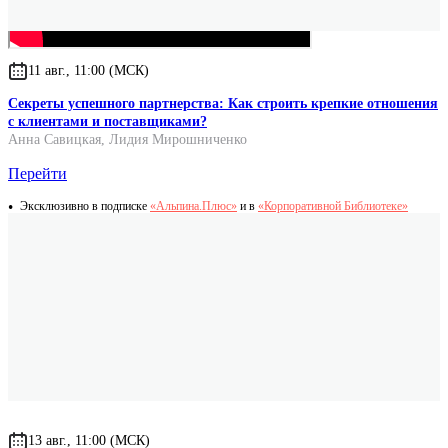
11 авг., 11:00 (МСК)
Секреты успешного партнерства: Как строить крепкие отношения
с клиентами и поставщиками?
Анна Савицкая
,
Лидия Мирошниченко
Перейти
Эксклюзивно в подписке
«Альпина.Плюс»
и в
«Корпоративной Библиотеке»
13 авг., 11:00 (МСК)