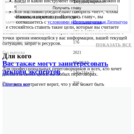
Когда и какой инструмент переговорщика можно и
Тип издания
Твердый переплет
нужно пускать в ход.
Получить главу
Как настолько убедительно говорить «нет», чтобы
Возрастное ограничение
12+
Нажимая на кнопку «Получить главу», вы
человек, напротив, сказал «да».
соглашаетесь с
условиями использования
.
Издательство
Интеллектуальная Литература
Не стесняйтесь ставить такие цели, которые вы считаете
слишком большими, но которые являются объективными с
ISBN
978-5-907394-61-2
точки зрения имеющейся у вас информации, вашей текущей
Количество страниц
176
ситуации, затрат и ресурсов.
ПОКАЗАТЬ ВСЕ
Год выпуска
2021
Для кого
Вас также могут заинтересовать
Формат
60x90/16
Для профессиональных переговорщиков и всех, кто хочет
лекции экспертов
Размер
146x216x13
достигать своих целей на любых переговорах.
Вес
310 г.
Если ваш контрагент верит, что у вас может быть
Смотреть
все
альтернативный вариант действия, то он будет вынужден
считаться с ним, даже если фактически его у вас и нет.