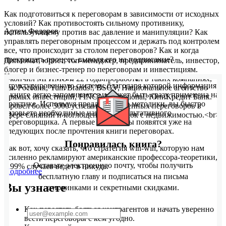
Как подготовиться к переговорам в зависимости от исходных
условий? Как противостоять сильному противнику,
Артем Федоров
использующему против вас давление и манипуляции? Как
управлять переговорным процессом и держать под контролем
все, что происходит за столом переговоров? Как и когда
прекращать процесс, выводя его на подписание?
Дипломат, юрист, топ-менеджер, предприниматель, инвестор,
блогер и бизнес-тренер по переговорам и инвестициям.
На эти и многие другие вопросы автор отвечает через четко
Окончил МГИМО и 22 года проработал в таких компаниях,
структурированную систему, благодаря которой информация
как Росбанк, Yum Brands!, BSGV, Национальное агентство
в книге легко запоминается и может быть сразу применена на
прямых инвестиций, FINCA International, ЮниКредит Банк.
практике. Используя предложенные методики, вы быстро
Провел более 3000 успешно завершенных переговоров в
разовьете необходимые навыки результативного
сфере слияний и поглощений и сделок с недвижимостью.<br>
переговорщика. А первые результаты появятся уже на
следующих после прочтения книги переговорах.
Понравилась книга?
Так вот, хочу сказать, что стратегия win-win, которую нам
усиленно рекламируют американские профессора-теоретики,
Оставьте электронную почту, чтобы получить
в 99% случаев ведет в никуда.
Подробнее
бесплатную главу и подписаться на письма
Вы узнаете
с новинками и секретными скидками.
Как перестать бояться контрагентов и начать уверенно
вести переговоры с кем угодно.