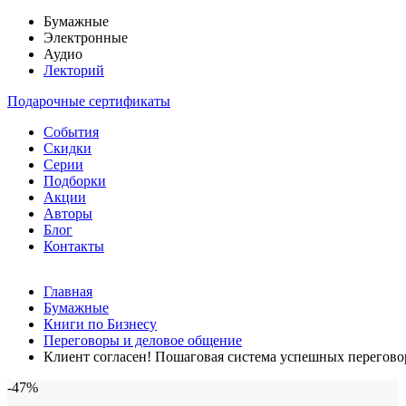
Бумажные
Электронные
Аудио
Лекторий
Подарочные сертификаты
События
Скидки
Серии
Подборки
Акции
Авторы
Блог
Контакты
Главная
Бумажные
Книги по Бизнесу
Переговоры и деловое общение
Клиент согласен! Пошаговая система успешных перегово
-47%