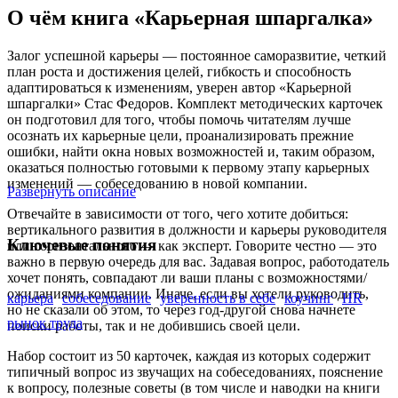
О чём книга «Карьерная шпаргалка»
Залог успешной карьеры — постоянное саморазвитие, четкий
план роста и достижения целей, гибкость и способность
адаптироваться к изменениям, уверен автор «Карьерной
шпаргалки» Стас Федоров. Комплект методических карточек
он подготовил для того, чтобы помочь читателям лучше
осознать их карьерные цели, проанализировать прежние
ошибки, найти окна новых возможностей и, таким образом,
оказаться полностью готовыми к первому этапу карьерных
изменений — собеседованию в новой компании.
Развернуть описание
Отвечайте в зависимости от того, чего хотите добиться:
вертикального развития в должности и карьеры руководителя
Ключевые понятия
или горизонтального — как эксперт. Говорите честно — это
важно в первую очередь для вас. Задавая вопрос, работодатель
хочет понять, совпадают ли ваши планы с возможностями/
ожиданиями компании. Иначе, если вы хотели руководить,
карьера
собеседование
уверенность в себе
коучинг
HR
но не сказали об этом, то через год-другой снова начнете
рынок труда
поиски работы, так и не добившись своей цели.
Набор состоит из 50 карточек, каждая из которых содержит
типичный вопрос из звучащих на собеседованиях, пояснение
к вопросу, полезные советы (в том числе и наводки на книги