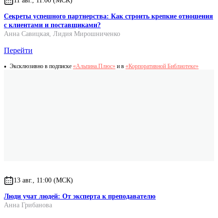
11 авг., 11:00 (МСК)
Секреты успешного партнерства: Как строить крепкие отношения
с клиентами и поставщиками?
Анна Савицкая
,
Лидия Мирошниченко
Перейти
Эксклюзивно в подписке
«Альпина.Плюс»
и в
«Корпоративной Библиотеке»
13 авг., 11:00 (МСК)
Люди учат людей: От эксперта к преподавателю
Анна Грибанова