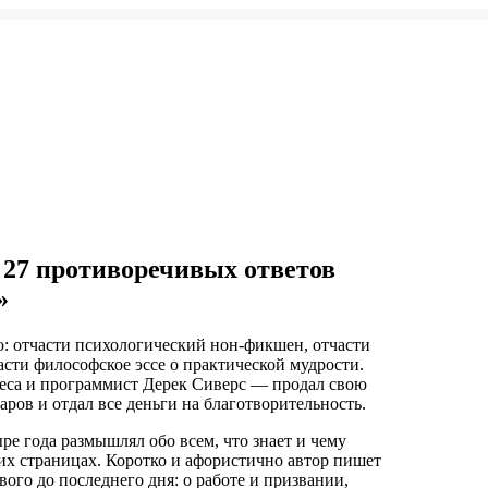
 27 противоречивых ответов
»
ю: отчасти психологический нон-фикшен, отчасти
сти философское эссе о практической мудрости.
еса и программист Дерек Сиверс — продал свою
ров и отдал все деньги на благотворительность.
ре года размышлял обо всем, что знает и чему
тих страницах. Коротко и афористично автор пишет
вого до последнего дня: о работе и призвании,