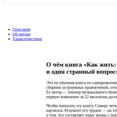
Описание
Об авторе
Характеристики
О чём книга «Как жить:
и один странный вопрос
Это не обычная книга по саморазвити
сборник остроумных нравоучений, отча
Ее автор — пионер музыкального бизн
первую компанию за 22 миллиона долла
Чтобы написать эту книгу, Сиверс четы
научился. Результат его трудов — на э
о том, что составляет нашу жизнь c пер