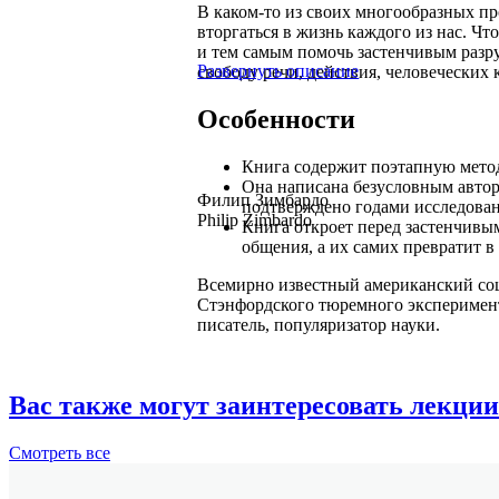
В каком-то из своих многообразных п
вторгаться в жизнь каждого из нас. Чт
и тем самым помочь застенчивым разр
Развернуть описание
свободу речи, действия, человеческих 
Особенности
Книга содержит поэтапную мето
Она написана безусловным автор
Филип Зимбардо
подтверждено годами исследова
Philip Zimbardo
Книга откроет перед застенчив
общения, а их самих превратит в
Всемирно известный американский соц
Стэнфордского тюремного эксперимент
писатель, популяризатор науки.
Вас также могут заинтересовать лекции
Смотреть
все