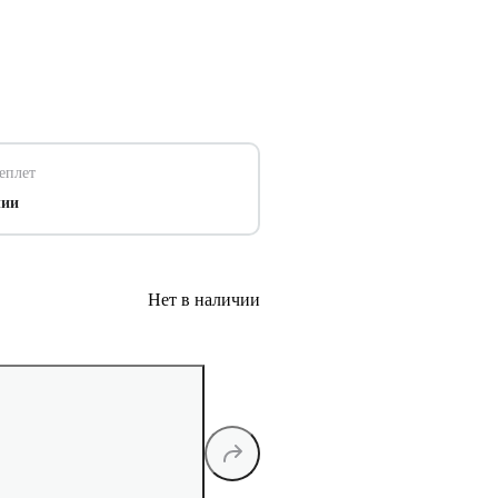
еплет
чии
Нет в наличии