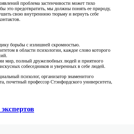
роявлений проблема застенчивости может тихо
обы это предотвратить, мы должны понять ее природу,
ушить свою внутреннюю тюрьму и вернуть себе
контактов.
дику борьбы с излишней скромностью.
итетом в области психологии, каждое слово которого
ний.
ыми мир, полный дружелюбных людей и приятного
 искусных собеседников и уверенных в себе людей.
иальный психолог, организатор знаменитого
а, почетный профессор Стэнфордского университета,
 экспертов