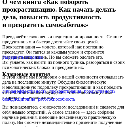
О чём книга «Как побороть
прокрастинацию. Как начать делать
дела, повысить продуктивность
и прекратить самосаботаж»
Преодолейте свою лень и недисциплинированность. Станьте
продуктивным и быстро достигайте своих целей.
Прокрастинация — монстр, который нас постоянно
преследует. Он таится за каждым углом и стремится
разрушить вашу жизнь. Но вы сможете одолеть его.
Развернуть описание
Вы узнаете, как выйти из полного тупика, разобраться в своих
психологических блоках и преодолеть их.
Ключевые понятия
В этой книге мы поговорим о нашей склонности откладывать
дела на последнюю минуту. Обсудим биологическую
и эволюционную подоплеку прокрастинации и как победить
личная эффективность
прокрастинация
продуктивность
эти инстинктивные побуждения, чтобы добиться успеха
в карьере и личной жизни.
самодисциплина
работоспособность
Вы познакомитесь с множеством исследований и сделаете для
себя немало открытий. А самое главное — здесь собраны
научные решения, имеющие повседневную практическую
пользу. Вы сможете незамедлительно применить полученные