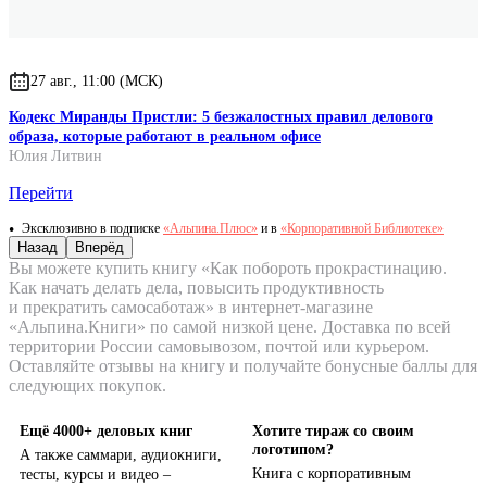
27 авг., 11:00 (МСК)
Кодекс Миранды Пристли: 5 безжалостных правил делового
образа, которые работают в реальном офисе
Юлия Литвин
Перейти
Эксклюзивно в подписке
«Альпина.Плюс»
и в
«Корпоративной Библиотеке»
Назад
Вперёд
Вы можете купить книгу «Как побороть прокрастинацию.
Как начать делать дела, повысить продуктивность
и прекратить самосаботаж» в интернет-магазине
«Альпина.Книги» по самой низкой цене. Доставка по всей
территории России самовывозом, почтой или курьером.
Оставляйте отзывы на книгу и получайте бонусные баллы для
следующих покупок.
Ещё 4000+ деловых книг
Хотите тираж со своим
логотипом?
А также саммари, аудиокниги,
Книга с корпоративным
тесты, курсы и видео –