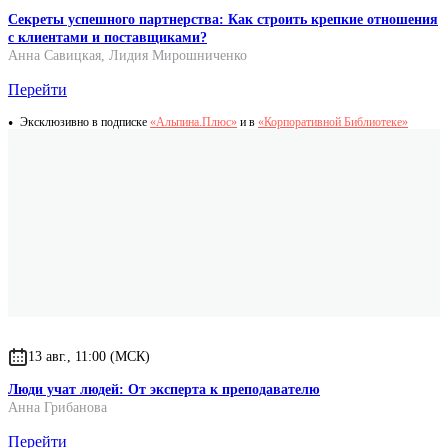
Секреты успешного партнерства: Как строить крепкие отношения
с клиентами и поставщиками?
Анна Савицкая
,
Лидия Мирошниченко
Перейти
Эксклюзивно в подписке
«Альпина.Плюс»
и в
«Корпоративной Библиотеке»
13 авг., 11:00 (МСК)
Люди учат людей: От эксперта к преподавателю
Анна Грибанова
Перейти