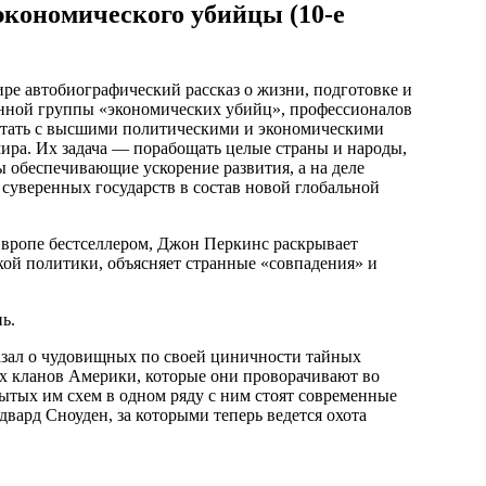
экономического убийцы (10-е
е автобиографический рассказ о жизни, подготовке и
енной группы «экономических убийц», профессионалов
отать с высшими политическими и экономическими
ра. Их задача — порабощать целые страны и народы,
 обеспечивающие ускорение развития, а на деле
суверенных государств в состав новой глобальной
вропе бестселлером, Джон Перкинс раскрывает
ой политики, объясняет странные «совпадения» и
нь.
азал о чудовищных по своей циничности тайных
х кланов Америки, которые они проворачивают во
ытых им схем в одном ряду с ним стоят современные
ард Сноуден, за которыми теперь ведется охота