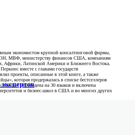
лавным экономистом крупной консалтинговой фирмы,
 ООН, МВФ, министерству финансов США, компаниям
ии, Африки, Латинской Америки и Ближнего Востока.
Перкинс вместе с главами государств
лял проекты, описанные в этой книге, а также
йцы», которая продержалась в списке бестселлеров
 экспертов
споведь» переведена на 30 языков и включена
иверситетов и бизнес-школ в США и во многих других
 которая одной из первых в США занималась
ьного шлама. С 90-х годов он уделяет много времени
, но и коалиции «Дримчейндж», «Союзу Пачамамы»
м, которые стремятся сохранить жизнеспособность
дливость и мир.