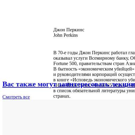
Джон Перкинс
John Perkins
В 70-е годы Джон Перкинс работал г
оказывал услуги Всемирному банку,
Fortune 500, правительствам стран Аз
В бытность «экономическим убийцей» 
и руководителями корпораций осуществ
в книге «Исповедь экономического уби
Вас также могут заинтересовать лекции
«Нью-Йорк таймс» более 65 недель. «И
в список обязательной литературы ун
странах.
Смотреть
все
В 80-е Перкинс возглавлял компанию,
производством электроэнергии из угол
не только лекциям и написанию книг
Подробнее
и другим некоммерческим организация
нашей планеты, посеять на ней справе