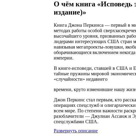
О чём книга «Исповедь 
издание)»
Книга Джона Перкинса — первый в мир
методах работы особой сверхзасекреч
высочайшего уровня, призванных раб
лидерами интересующих США стран ми
навязывая мегапроекты-ловушки, якобы
оборачивающиеся включением некогда 
империи.
В книге-исповеди, ставшей в США и Е
тайные пружины мировой экономическ
«случайности» недавнего
времени, круто изменившие нашу жиз
Джон Перкинс стал первым, кто расск
операциях спецслужб и олигархически
всем мире. По степени важности раскр
разоблачители — Джулиан Ассанж и Эдв
спецслужбами США.
Развернуть описание