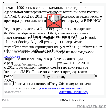
Андрей Робачевский начал работать в области Интернета
с начала 1990-х гг. в составе команды по созданию
федеральной университетской компьютерной сети России
RUNNet. С 2002 по 2011 г. занимал должность технического
директора региональной интернет-регистратуры RIPE NCC.
Под его руководством было осуществлено внедрение
DNSSEC в обратных зонах DNS, а также построена
Понравилась книга?
разветвленная сеть узлов корневого DNS-сервера K-root.
В Internet Society Андрей руководит программами,
направленными на улучшение безопасности и стабильности
Оставьте электронную почту, чтобы подписаться
инфраструктуры глобального Интернета.
на письма с новинками и секретными скидками.
Подробнее
Андрей активно участвует в работе организации
по разработке стандартов Интернета — IETF, с 2010
по 2012 г. он являлся членом Совета по архитектуре
Интернета (IAB). Также он является председателем
программного комитета Евразийской группы операторов
Получить главу
ENOG.
Нажимая на кнопку «Получить главу», вы
Тип издания
Обложка с клапанами
соглашаетесь с
условиями использования
.
Издательство
Альпина Паблишер
ISBN
978-5-9614-5882-4
ПОКАЗАТЬ ВСЕ