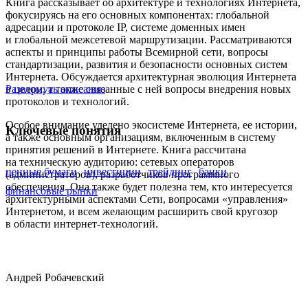
Книга рассказывает об архитектуре и технологиях Интернета,
фокусируясь на его основных компонентах: глобальной
адресации и протоколе IP, системе доменных имен
и глобальной межсетевой маршрутизации. Рассматриваются
аспекты и принципы работы Всемирной сети, вопросы
стандартизации, развития и безопасности основных систем
Интернета. Обсуждается архитектурная эволюция Интернета
в целом, а также связанные с ней вопросы внедрения новых
Развернуть описание
протоколов и технологий.
Особое внимание уделено экосистеме Интернета, ее истории,
Ключевые понятия
а также основным организациям, включенным в систему
принятия решений в Интернете. Книга рассчитана
на техническую аудиторию: сетевых операторов
ценные бумаги
инвестиции
трейдинг
банки
(администраторов), разработчиков программного
обеспечения. Она также будет полезна тем, кто интересуется
финансовые рынки
архитектурными аспектами Сети, вопросами «управления»
Интернетом, и всем желающим расширить свой кругозор
в области интернет-технологий.
Андрей Робачевский