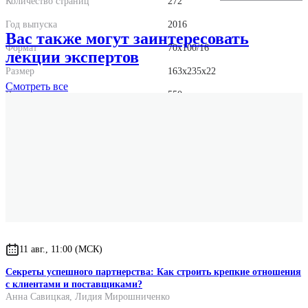
Количество страниц
272
Год выпуска
2016
Вас также могут заинтересовать
Формат
70x100/16
лекции экспертов
Размер
163x235x22
Смотреть
все
Вес
550 г.
11 авг., 11:00 (МСК)
Секреты успешного партнерства: Как строить крепкие отношения
с клиентами и поставщиками?
Анна Савицкая
,
Лидия Мирошниченко