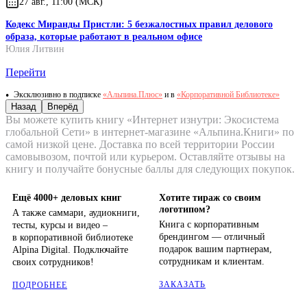
27 авг., 11:00 (МСК)
Кодекс Миранды Пристли: 5 безжалостных правил делового
образа, которые работают в реальном офисе
Юлия Литвин
Перейти
Эксклюзивно в подписке
«Альпина.Плюс»
и в
«Корпоративной Библиотеке»
Назад
Вперёд
Вы можете купить книгу «Интернет изнутри: Экосистема
глобальной Сети» в интернет-магазине «Альпина.Книги» по
самой низкой цене. Доставка по всей территории России
самовывозом, почтой или курьером. Оставляйте отзывы на
книгу и получайте бонусные баллы для следующих покупок.
Ещё 4000+ деловых книг
Хотите тираж со своим
логотипом?
А также саммари, аудиокниги,
Книга с корпоративным
тесты, курсы и видео –
брендингом — отличный
в корпоративной библиотеке
подарок вашим партнерам,
Alpina Digital. Подключайте
сотрудникам и клиентам.
своих сотрудников!
ЗАКАЗАТЬ
ПОДРОБНЕЕ