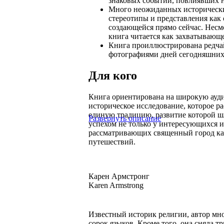
знаковых событий, повлиявших н
Много неожиданных исторически
стереотипы и представления как 
создающейся прямо сейчас. Несм
книга читается как захватывающ
Книга проиллюстрирована редч
фотографиями дней сегодняшних
Для кого
Книга ориентирована на широкую ауд
историческое исследование, которое р
единую традицию, развитие которой шл
Развернуть описание
успехом не только у интересующихся и
рассматривающих священный город как
путешествий.
Карен Армстронг
Karen Armstrong
Известный историк религии, автор мн
сорок языков. Кроме того, она сняла 