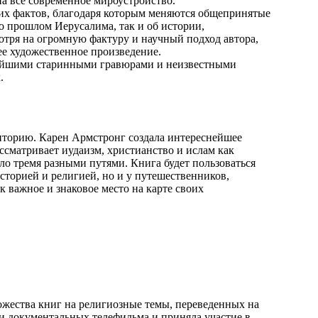
а все современное мироустройство.
х фактов, благодаря которым меняются общепринятые
о прошлом Иерусалима, так и об истории,
отря на огромную фактуру и научный подход автора,
ее художественное произведение.
айшими старинными гравюрами и неизвестными
.
иторию. Карен Армстронг создала интереснейшее
ассматривает иудаизм, христианство и ислам как
о тремя разными путями. Книга будет пользоваться
сторией и религией, но и у путешественников,
 важное и знаковое место на карте своих
ожества книг на религиозные темы, переведенных на
три документальных телефильма и приняла участие в