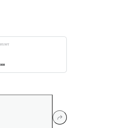
еплет
чии