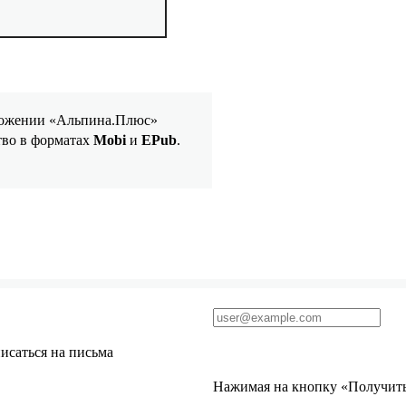
иложении «Альпина.Плюс»
тво в форматах
Mobi
и
EPub
.
исаться на письма
Нажимая на кнопку «Получить 