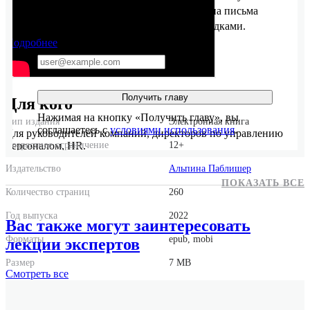
бесплатную главу и подписаться на письма
с новинками и секретными скидками.
Подробнее
Получить главу
Для кого
Нажимая на кнопку «Получить главу», вы
Тип издания
Электронная книга
соглашаетесь с
условиями использования
.
Для руководителей компаний, директоров по управлению
персоналом, HR.
Возрастное ограничение
12+
Издательство
Альпина Паблишер
ПОКАЗАТЬ ВСЕ
Количество страниц
260
Год выпуска
2022
Вас также могут заинтересовать
Форматы
epub, mobi
лекции экспертов
Размер
7 MB
Смотреть
все