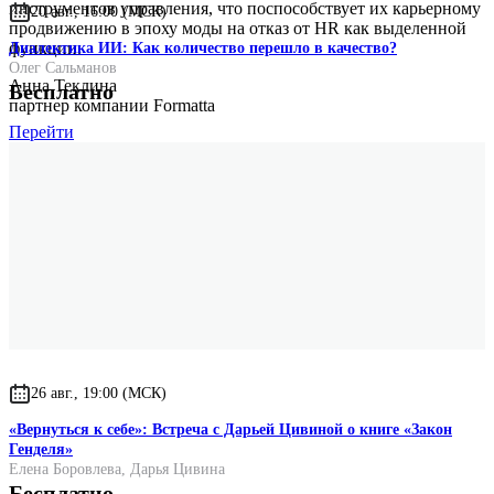
инструментов управления, что поспособствует их карьерному
20 авг., 16:00 (МСК)
продвижению в эпоху моды на отказ от HR как выделенной
функции.
Диалектика ИИ: Как количество перешло в качество?
Олег Сальманов
Анна Теклина
Бесплатно
партнер компании Formatta
Перейти
26 авг., 19:00 (МСК)
«Вернуться к себе»: Встреча с Дарьей Цивиной о книге «Закон
Генделя»
Елена Боровлева
,
Дарья Цивина
Бесплатно