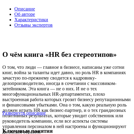
Описание
Об авторе
Характеристики
Отзывы экспертов
О чём книга «HR без стереотипов»
О том, что люди — главное в бизнесе, написаны уже сотни
книг, война за таланты идет давно, но роль HR в компаниях
зачастую по-прежнему сводится к кадровику-
делопроизводителю, иногда в сочетании с массовиком-
затейником. Эта книга — не о них. И не о тех
многофункциональных HR-департаментах, плохо
выстроенная работа которых грозит бизнесу репутационными
и финансовыми убытками. Она о том, какую реальную роль
должен играть HR как бизнес-партнер, и о тех грандиозных
Развернуть описание
позитивных результатах, которые увидит собственник или
руководитель компании, если все аспекты системы
управления персоналом в ней настроены и функционируют
Ключевые понятия
должным образом.