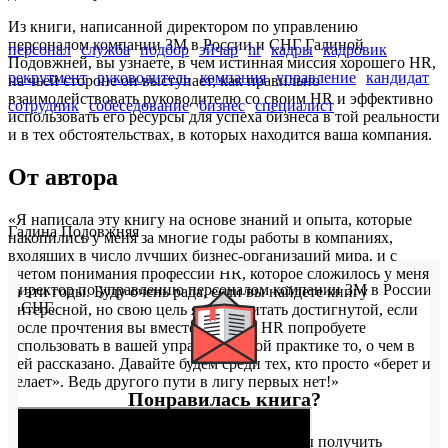
Из книги, написанной директором по управлению
персоналом компании 3М в России и СНГ Галиной
персонал
служба
подбор
эйчар
hr
кадры
кадровик
Подовжней, вы узнаете, в чем истинная миссия хорошего HR,
рекрутмент
руководитель
компания
управление
кандидат
на чьей стороне он выступает, как правильно
взаимодействовать руководителю со своим HR и эффективно
сотрудник
собеседование
бизнес
специалист
использовать его ресурсы для успеха бизнеса в той реальности
и в тех обстоятельствах, в которых находится ваша компания.
От автора
«Я написала эту книгу на основе знаний и опыта, которые
Галина Подовжняя
накопились у меня за многие годы работы в компаниях,
входящих в число лучших бизнес-организаций мира, и с
учетом понимания профессии HR, которое сложилось у меня
Директор по управлению персоналом компании 3М в России
за эти годы. Буду очень рада, если вы найдете книгу
и СНГ.
интересной, но свою цель я буду считать достигнутой, если
после прочтения вы вместе с вашим HR попробуете
использовать в вашей управленческой практике то, о чем в
ней рассказано. Давайте будем среди тех, кто просто «берет и
делает». Ведь другого пути в лигу первых нет!»
Понравилась книга?
Оставьте электронную почту, чтобы получить