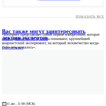
ПОКАЗАТЬ ВСЕ
Вас также могут заинтересовать
«Интернет представляет собой первое изобретение, которое
лекции экспертов
люди создали, но не до конца понимают, крупнейший
анархистский эксперимент, на который человечество когда-
либо отваживалось».
Смотреть
все
Эрик Шмидт
председатель совета директоров Google Inc.
11 авг., 11:00 (МСК)