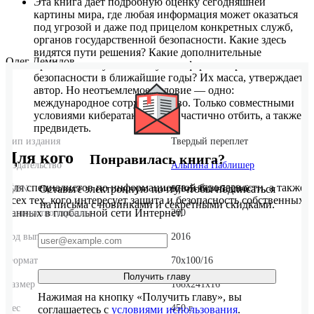
Эта книга дает подробную оценку сегодняшней
картины мира, где любая информация может оказаться
под угрозой и даже под прицелом конкретных служб,
органов государственной безопасности. Какие здесь
видятся пути решения? Какие дополнительные
Олег Демидов
проблемы могут возникнуть в сфере интернет-
безопасности в ближайшие годы? Их масса, утверждает
автор. Но неотъемлемое условие ― одно:
международное сотрудничество. Только совместными
условиями кибератаки можно частично отбить, а также
предвидеть.
Тип издания
Твердый переплет
Для кого
Понравилась книга?
Издательство
Альпина Паблишер
Для специалистов по информационной безопасности, а также
Оставьте электронную почту, чтобы подписаться
ISBN
978-5-9614-5820-6
всех тех, кого интересует защита и безопасность собственных
на письма с новинками и секретными скидками.
данных в глобальной сети Интернет.
Количество страниц
200
Год выпуска
2016
Формат
70x100/16
Получить главу
Размер
168x241x16
Нажимая на кнопку «Получить главу», вы
Вес
450 г.
соглашаетесь с
условиями использования
.