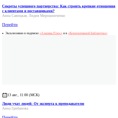
Секреты успешного партнерства: Как строить крепкие отношения
с клиентами и поставщиками?
Анна Савицкая
,
Лидия Мирошниченко
Перейти
Эксклюзивно в подписке
«Альпина.Плюс»
и в
«Корпоративной Библиотеке»
13 авг., 11:00 (МСК)
Люди учат людей: От эксперта к преподавателю
Анна Грибанова
Перейти