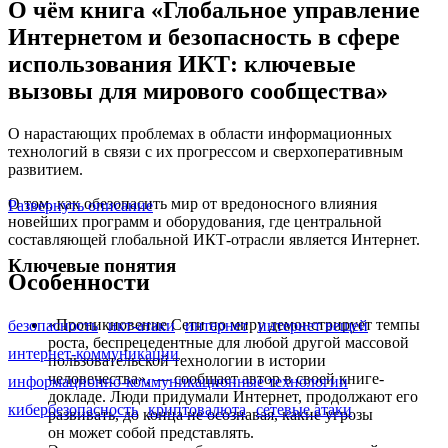
О чём книга «Глобальное управление
Интернетом и безопасность в сфере
использования ИКТ: ключевые
вызовы для мирового сообщества»
О нарастающих проблемах в области информационных
технологий в связи с их прогрессом и сверхоперативным
развитием.
О том, как обезопасить мир от вредоносного влияния
Развернуть описание
новейших программ и оборудования, где центральной
составляющей глобальной ИКТ-отрасли является Интернет.
Ключевые понятия
Особенности
«Проникновение Сети по миру демонстрирует темпы
безопасность
икт-атаки
интернет
интернет вещей
роста, беспрецедентные для любой другой массовой
интернет-коммуникации
пользовательской технологии в истории
человечества», — сообщает автор в своей книге-
информационно-коммуникационные технологии
докладе. Люди придумали Интернет, продолжают его
кибербезопасность
криптовалюта
сетевые атаки
развивать, до конца не осознавая, какие угрозы
он может собой представлять.