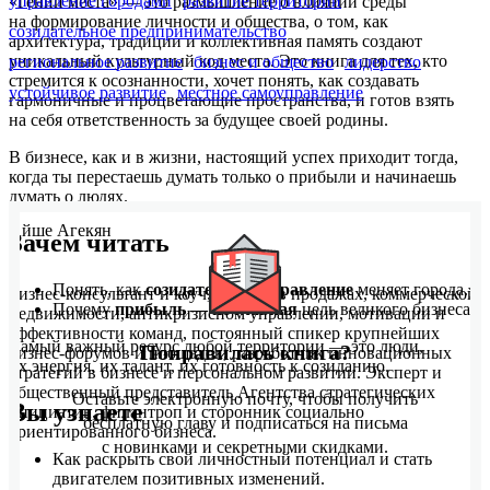
управление городами
развитие территорий
«Гений места» — это размышление о влиянии среды
на формирование личности и общества, о том, как
созидательное предпринимательство
архитектура, традиции и коллективная память создают
уникальный культурный код места. Это книга для тех, кто
региональное развитие
бизнес и общество
лидерство
стремится к осознанности, хочет понять, как создавать
устойчивое развитие
местное самоуправление
гармоничные и процветающие пространства, и готов взять
на себя ответственность за будущее своей родины.
В бизнесе, как и в жизни, настоящий успех приходит тогда,
когда ты перестаешь думать только о прибыли и начинаешь
думать о людях.
Айше Агекян
Зачем читать
Понять, как
созидательное управление
меняет города.
Бизнес-консультант и коуч, эксперт в продажах, коммерческой
Почему
прибыль — не главная
цель великого бизнеса.
недвижимости, антикризисном управлении, мотивации и
эффективности команд, постоянный спикер крупнейших
Самый важный ресурс любой территории — это люди,
Понравилась книга?
бизнес-форумов и площадок, разработчик инновационных
их энергия, их талант, их готовность к созиданию.
стратегий в бизнесе и персональном развитии. Эксперт и
общественный представитель Агентства стратегических
Оставьте электронную почту, чтобы получить
Вы узнаете
инициатив, филантроп и сторонник социально
бесплатную главу и подписаться на письма
ориентированного бизнеса.
с новинками и секретными скидками.
Как раскрыть свой личностный потенциал и стать
двигателем позитивных изменений.