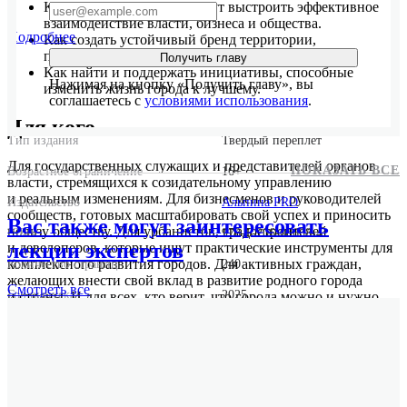
Какие инструменты помогут выстроить эффективное
взаимодействие власти, бизнеса и общества.
Подробнее
Как создать устойчивый бренд территории,
привлекающий инвестиции и туристов.
Получить главу
Как найти и поддержать инициативы, способные
Нажимая на кнопку «Получить главу», вы
изменить жизнь города к лучшему.
соглашаетесь с
условиями использования
.
Для кого
Тип издания
Твердый переплет
Для государственных служащих и представителей органов
ПОКАЗАТЬ ВСЕ
Возрастное ограничение
16+
власти, стремящихся к созидательному управлению
и реальным изменениям. Для бизнесменов и руководителей
Издательство
Альпина PRO
сообществ, готовых масштабировать свой успех и приносить
Вас также могут заинтересовать
пользу обществу. Для урбанистов, градостроителей
ISBN
978-5-206-00638-4
лекции экспертов
и девелоперов, которые ищут практические инструменты для
комплексного развития городов. Для активных граждан,
Количество страниц
240
желающих внести свой вклад в развитие родного города
Смотреть
все
Год выпуска
2025
и страны. И для всех, кто верит, что города можно и нужно
менять.
Формат
60x90/16
Размер
150x220x20
Вес
387 г.