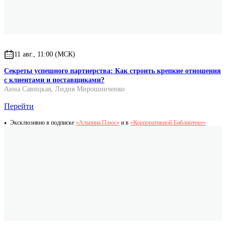
11 авг., 11:00 (МСК)
Секреты успешного партнерства: Как строить крепкие отношения
с клиентами и поставщиками?
Анна Савицкая
,
Лидия Мирошниченко
Перейти
Эксклюзивно в подписке
«Альпина.Плюс»
и в
«Корпоративной Библиотеке»