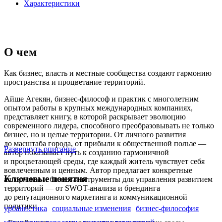
Характеристики
О чем
Как бизнес, власть и местные сообщества создают гармонию
пространства и процветание территорий.
Айше Агекян, бизнес-философ и практик с многолетним
опытом работы в крупных международных компаниях,
представляет книгу, в которой раскрывает эволюцию
современного лидера, способного преобразовывать не только
бизнес, но и целые территории. От личного развития
до масштаба города, от прибыли к общественной пользе —
Развернуть описание
автор показывает путь к созданию гармоничной
и процветающей среды, где каждый житель чувствует себя
вовлеченным и ценным. Автор предлагает конкретные
Ключевые понятия
алгоритмы и бизнес-инструменты для управления развитием
территорий — от SWOT-анализа и брендинга
до репутационного маркетинга и коммуникационной
политики.
урбанистика
социальные изменения
бизнес-философия