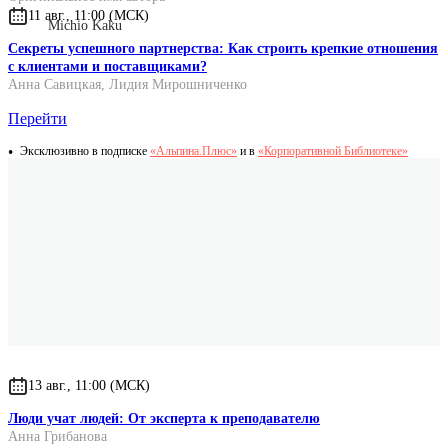
11 авг., 11:00 (МСК)
Michio Kaku
Секреты успешного партнерства: Как строить крепкие отношения
с клиентами и поставщиками?
Анна Савицкая
,
Лидия Мирошниченко
Перейти
Эксклюзивно в подписке
«Альпина.Плюс»
и в
«Корпоративной Библиотеке»
13 авг., 11:00 (МСК)
Люди учат людей: От эксперта к преподавателю
Анна Грибанова