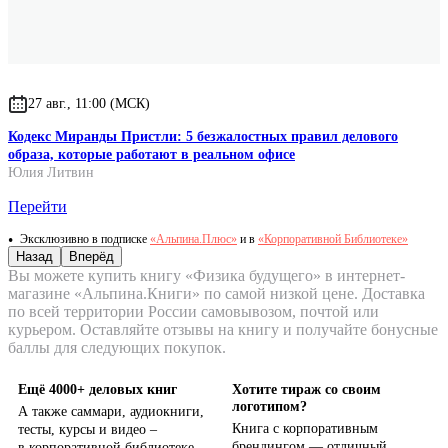
27 авг., 11:00 (МСК)
Кодекс Миранды Пристли: 5 безжалостных правил делового
образа, которые работают в реальном офисе
Юлия Литвин
Перейти
Эксклюзивно в подписке
«Альпина.Плюс»
и в
«Корпоративной Библиотеке»
Назад
Вперёд
Вы можете купить книгу «Физика будущего» в интернет-
магазине «Альпина.Книги» по самой низкой цене. Доставка
по всей территории России самовывозом, почтой или
курьером. Оставляйте отзывы на книгу и получайте бонусные
баллы для следующих покупок.
Ещё 4000+ деловых книг
Хотите тираж со своим
логотипом?
А также саммари, аудиокниги,
Книга с корпоративным
тесты, курсы и видео –
брендингом — отличный
в корпоративной библиотеке