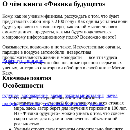
О чём книга «Физика будущего»
Кому, как не ученым-физикам, рассуждать о том, что будет
представлять собой мир в 2100 году? Как одним усилием воли
будут управляться компьютеры, как силой мысли человек
сможет двигать предметы, как мы будем подключаться
к мировому информационному полю? Возможно ли это?
Оказывается, возможно и не такое. Искусственные органы,
парящие в воздухе автомобили, невероятная
продолжительность жизни и молодости — все эти чудеса
Развернуть описание
не фантастика, а научно обоснованные прогнозы серьезных
ученых, интервью с которыми обобщил в своей книге Митио
Каку.
Ключевые понятия
Особенности
будущее
воображение
время
законы мироздания
наука
В отличие от первой своей книги «Физика
невозможного», ставшей бестселлером во всех странах
пробуждение силы
технический прогресс
физика
мира, здесь автор берет для изучения горизонт в 100 лет.
Из «Физики будущего» можно узнать о том, что совсем
скоро станет для науки и человечества объективной
реальностью.
Ученый строит свои прогнозы относительно будущего,