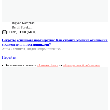
Leading by Design: The IKEA story
Оригинальные имена авторов
Ingvar Kamprad
Bertil Torekull
11 авг., 11:00 (МСК)
Секреты успешного партнерства: Как строить крепкие отношения
с клиентами и поставщиками?
Анна Савицкая
,
Лидия Мирошниченко
Перейти
Эксклюзивно в подписке
«Альпина.Плюс»
и в
«Корпоративной Библиотеке»