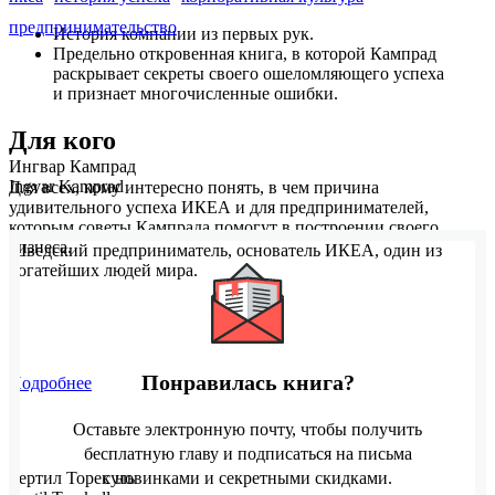
предпринимательство
История компании из первых рук.
Предельно откровенная книга, в которой Кампрад
раскрывает секреты своего ошеломляющего успеха
и признает многочисленные ошибки.
Для кого
Ингвар Кампрад
Ingvar Kamprad
Для всех, кому интересно понять, в чем причина
удивительного успеха ИКЕА и для предпринимателей,
которым советы Кампрада помогут в построении своего
бизнеса.
Шведский предприниматель, основатель ИКЕА, один из
богатейших людей мира.
Понравилась книга?
Подробнее
Оставьте электронную почту, чтобы получить
бесплатную главу и подписаться на письма
Бертил Торекуль
с новинками и секретными скидками.