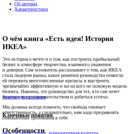
Об авторах
Характеристики
О чём книга «Есть идея! История
ИКЕА»
Это история о мечте и о том, как построить прибыльный
бизнес в атмосфере творчества, взаимного уважения
и доверия. Сам основатель рассказывает о том, как ИКЕА
стала лидером рынка, какие решения руководства помогли
ей пережить многочисленные кризисы и выстроить
чрезвычайно эффективную и ни на кого не похожую модель
бизнеса. Наконец, это руководство для тех, кто сам хочет
заняться предпринимательством и добиться успеха.
Развернуть описание
Мы должны всегда помнить, что свобода означает
ответственность, а следовательно, нам надо предъявлять
Ключевые понятия
повышенные требования к себе.
Особенности
икеа
история успеха
корпоративная культура