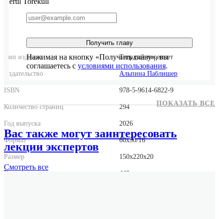
Bertil Torekull
Получить главу
Нажимая на кнопку «Получить главу», вы
Тип издания
Твердый переплет
соглашаетесь с
условиями использования
.
Издательство
Альпина Паблишер
ISBN
978-5-9614-6822-9
ПОКАЗАТЬ ВСЕ
Количество страниц
294
Год выпуска
2026
Вас также могут заинтересовать
Формат
60x90/16
лекции экспертов
Размер
150x220x20
Смотреть
все
Вес
440 г.
Переводчик
Е. Незлобина
Оригинальное название