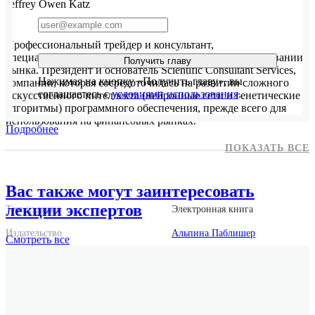
Jeffrey Owen Katz
Профессиональный трейдер и консультант,
специализирующийся на прогнозировании и моделировании
Получить главу
рынка. Президент и основатель Scientific Consultant Services,
Нажимая на кнопку «Получить главу», вы
компании, которая сосредоточилась на развитии сложного
соглашаетесь с
условиями использования
.
искусственного интеллекта (нейронные сети и генетические
алгоритмы) программного обеспечения, прежде всего для
использования на финансовых рынках.
Подробнее
ПОКАЗАТЬ ВСЕ
Вас также могут заинтересовать
лекции экспертов
Тип издания
Электронная книга
Издательство
Альпина Паблишер
Смотреть
все
Количество страниц
394
Год выпуска
2012
Форматы
epub, mobi