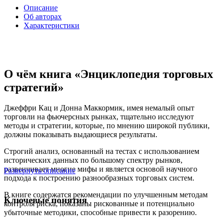
Описание
Об авторах
Характеристики
О чём книга «Энциклопедия торговых
стратегий»
Джеффри Кац и Донна Маккормик, имея немалый опыт
торговли на фьючерсных рынках, тщательно исследуют
методы и стратегии, которые, по мнению широкой публики,
должны показывать выдающиеся результаты.
Строгий анализ, основанный на тестах с использованием
исторических данных по большому спектру рынков,
развенчивает многие мифы и является основой научного
Развернуть описание
подхода к построению разнообразных торговых систем.
В книге содержатся рекомендации по улучшенным методам
Ключевые понятия
контроля риска, показаны рискованные и потенциально
убыточные методики, способные привести к разорению.