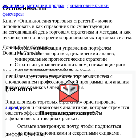
логистика
методики продаж
финансовые рынки
Особенности
фьючерсы
Книгу «Энциклопедия торговых стратегий» можно
использовать и как справочник по существующим
на сегодняшний день торговым стратегиям и методам, и как
руководство по построению оригинальных торговых систем.
Донна Л. МакКормик
Методы оптимизации управления портфелем
Donna McCormick
Генетические алгоритмы, циклический анализ,
универсальные прогностические стратегии
Стратегии управления капиталом, снижающие риск
и увеличивающие прибыль
Вице-президент Scientific Consulants Services.
Стратегии торговли, проверенные временем
Специализируется на разработке торговых систем с
использованием профессиональной программы для анализа
финансовых рынков Omega Research's.
Для кого
«Энциклопедия торговых стратегий» ориентирована
на трейдеров и финансовых аналитиков, которые стремятся
Подробнее
Понравилась книга?
повысить эффективность и надежность работы
на финансовых и товарных рынках.
Оставьте электронную почту, чтобы подписаться
на письма с новинками и секретными скидками.
Джеффри Оуэн Кац