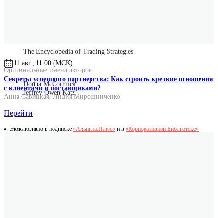
Размер
7 MB
Оригинальное название
The Encyclopedia of Trading Strategies
11 авг., 11:00 (МСК)
Оригинальные имена авторов
Секреты успешного партнерства: Как строить крепкие отношения
Donna McCormick
с клиентами и поставщиками?
Jeffrey Owen Katz
Анна Савицкая
,
Лидия Мирошниченко
Перейти
Эксклюзивно в подписке
«Альпина.Плюс»
и в
«Корпоративной Библиотеке»