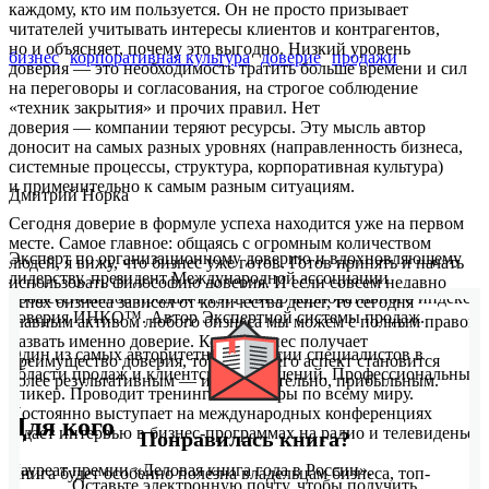
каждому, кто им пользуется. Он не просто призывает
читателей учитывать интересы клиентов и контрагентов,
но и объясняет, почему это выгодно. Низкий уровень
бизнес
корпоративная культура
доверие
продажи
доверия — это необходимость тратить больше времени и сил
на переговоры и согласования, на строгое соблюдение
«техник закрытия» и прочих правил. Нет
доверия — компании теряют ресурсы. Эту мысль автор
доносит на самых разных уровнях (направленность бизнеса,
системные процессы, структура, корпоративная культура)
и применительно к самым разным ситуациям.
Дмитрий Норка
Сегодня доверие в формуле успеха находится уже на первом
месте. Самое главное: общаясь с огромным количеством
Э
ксперт по организационному доверию и вдохновляющему
людей, я вижу, что бизнес уже готов. Готов принять и начать
лидерству, президент Международной ассоциации
использовать философию доверия. И если совсем недавно
профессионалов продаж IASP. Автор корпоративного индекса
успех бизнеса зависел от количества денег, то сегодня
доверия ИНКО™. Автор Экспертной системы продаж.
главным активом любого бизнеса мы можем с полным правом
назвать именно доверие. Когда бизнес получает
Один из самых авторитетных в России специалистов в
преимущество доверия, то каждый его аспект становится
области продаж и клиентских отношений. Профессиональный
более результативным — и, следовательно, прибыльным.
спикер. Проводит тренинги семинары по всему миру.
Постоянно выступает на международных конференциях
Для кого
и дает интервью в бизнес-программах на радио и телевиденье.
Понравилась книга?
Лауреат премии «Деловая книга года в России».
Книга будет особенно полезна владельцам бизнеса, топ-
Оставьте электронную почту, чтобы получить