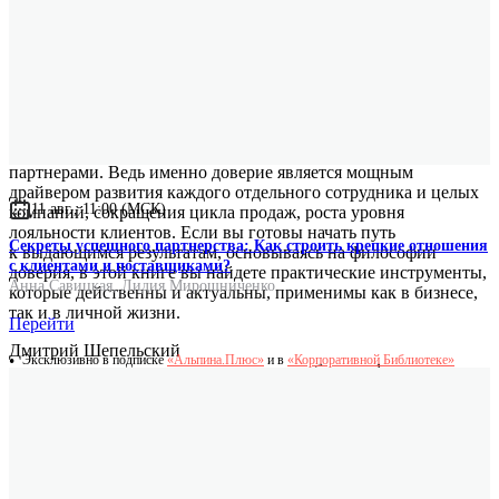
В современных реалиях, когда скорость принятия решений
определяет успешность бизнеса, ключевую роль играют
доверительные отношения внутри команды и с внешними
партнерами. Ведь именно доверие является мощным
драйвером развития каждого отдельного сотрудника и целых
11 авг., 11:00 (МСК)
компаний, сокращения цикла продаж, роста уровня
лояльности клиентов. Если вы готовы начать путь
Секреты успешного партнерства: Как строить крепкие отношения
к выдающимся результатам, основываясь на философии
с клиентами и поставщиками?
доверия, в этой книге вы найдете практические инструменты,
Анна Савицкая
,
Лидия Мирошниченко
которые действенны и актуальны, применимы как в бизнесе,
так и в личной жизни.
Перейти
Дмитрий Шепельский
Эксклюзивно в подписке
«Альпина.Плюс»
и в
«Корпоративной Библиотеке»
начальник департамента координации сбыта нефтепродуктов
«Газпром нефть»
Дмитрий Норка приглашает читателей в увлекательное