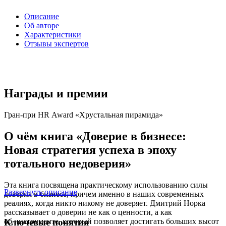
Описание
Об авторе
Характеристики
Отзывы экспертов
Награды и премии
Гран-при HR Award «Хрустальная пирамида»
О чём книга «Доверие в бизнесе:
Новая стратегия успеха в эпоху
тотального недоверия»
Эта книга посвящена практическому использованию силы
Развернуть описание
доверия в бизнесе, причем именно в наших современных
реалиях, когда никто никому не доверяет. Дмитрий Норка
рассказывает о доверии не как о ценности, а как
об инструменте, который позволяет достигать больших высот
Ключевые понятия