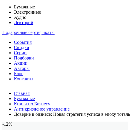
Бумажные
Электронные
Аудио
Лекторий
Подарочные сертификаты
События
Скидки
Серии
Подборки
Акции
Авторы
Блог
Контакты
Главная
Бумажные
Книги по Бизнесу
Антикризисное управление
Доверие в бизнесе: Новая стратегия успеха в эпоху тотал
-12%