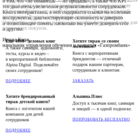
о том, что «не обманешь — не продашь», а также что KPI —
успеха в эпоху тотального недоверия» в интернет-магазине
это двигатель увеличения результативности сотрудников.
«Альпина.Книги» по самой низкой цене. Доставка по всей
Книга интерактивна, в ней содержатся ссылки на полезные
территории России самовывозом, почтой или курьером.
инструменты, диагностирующие склонность к доверию
Оставляйте отзывы на книгу и получайте бонусные баллы для
и позволяющие понять, насколько вы умеете доверять себе
следующих покупок.
и другим.
Ирина Корж
Ещё 4000+ деловых книг
Хотите тираж со своим
начальник управления обучения и развития «Газпромбанк»
логотипом?
А также саммари, аудиокниги,
Книга с корпоративным
тесты, курсы и видео –
брендингом — отличный
в корпоративной библиотеке
подарок вашим партнерам,
Alpina Digital. Подключайте
сотрудникам и клиентам.
своих сотрудников!
ЗАКАЗАТЬ
ПОДРОБНЕЕ
Хотите брендированный
Альпина.Плюс
тираж детской книги?
Доступ к тысячам книг, саммари
Книга с логотипом вашей
и лекций — в одной подписке.
компании для детей
ПОПРОБОВАТЬ БЕСПЛАТНО
сотрудников
ПОДРОБНЕЕ