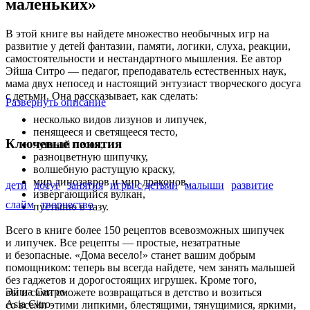
маленьких»
В этой книге вы найдете множество необычных игр на
развитие у детей фантазии, памяти, логики, слуха, реакции,
самостоятельности и нестандартного мышления. Ее автор
Эйша Ситро — педагог, преподаватель естественных наук,
мама двух непосед и настоящий энтузиаст творческого досуга
с детьми. Она рассказывает, как сделать:
Развернуть описание
несколько видов лизунов и липучек,
пенящееся и светящееся тесто,
Ключевые понятия
лунный песок,
разноцветную шипучку,
волшебную растущую краску,
мир динозавров и мир драконов,
дети
досуг
занятия
игры с детьми
малыши
развитие
извергающийся вулкан,
слайм
творчество
пустыню в тазу.
Всего в книге более 150 рецептов всевозможных шипучек
и липучек. Все рецепты — простые, незатратные
и безопасные. «Дома весело!» станет вашим добрым
помощником: теперь вы всегда найдете, чем занять малышей
без гаджетов и дорогостоящих игрушек. Кроме того,
Эйша Ситро
вы и сами сможете возвращаться в детство и возиться
Asia Citro
со всеми этими липкими, блестящими, тянущимися, яркими,