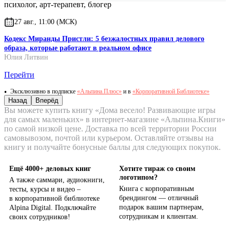
психолог, арт-терапевт, блогер
27 авг., 11:00 (МСК)
Кодекс Миранды Пристли: 5 безжалостных правил делового
образа, которые работают в реальном офисе
Юлия Литвин
Перейти
Эксклюзивно в подписке
«Альпина.Плюс»
и в
«Корпоративной Библиотеке»
Назад
Вперёд
Вы можете купить книгу «Дома весело! Развивающие игры
для самых маленьких» в интернет-магазине «Альпина.Книги»
по самой низкой цене. Доставка по всей территории России
самовывозом, почтой или курьером. Оставляйте отзывы на
книгу и получайте бонусные баллы для следующих покупок.
Ещё 4000+ деловых книг
Хотите тираж со своим
логотипом?
А также саммари, аудиокниги,
Книга с корпоративным
тесты, курсы и видео –
брендингом — отличный
в корпоративной библиотеке
подарок вашим партнерам,
Alpina Digital. Подключайте
сотрудникам и клиентам.
своих сотрудников!