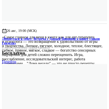
Анастасия Тмур
продюсер научно-популярного портала «Чердак»
26 авг., 19:00 (МСК)
«Самое главное для меня в книге как для арт-терапевта
«Вернуться к себе»: Встреча с Дарьей Цивиной о книге «Закон
и психолога — это возвращение к удовольствию от игры
Генделя»
и творчества. Липкое, тягучее, холодное, теплое, блестящее,
Елена Боровлева
,
Дарья Цивина
гибкое, пряное, мягкое, сладкое — богатство сенсорных
Бесплатно
ощущений для детей сложно переоценить. Игра,
расслабление, исследовательский интерес, работа
Перейти
с границами... "Дома весело" — это не просто рецепты
поделок, но и решение многих психологических тем, которые
важны для ребенка. И еще: в лице автора вы получите
единомышленника и союзника — родителя с активной
позицией, которому интересен мир ребенка и важно
построение контакта с ним. Да и ваши собственные идеи
вдруг начнут стучаться в дверь, делая общение с ребенком
ярче и разнообразнее».
Светлана Филяева