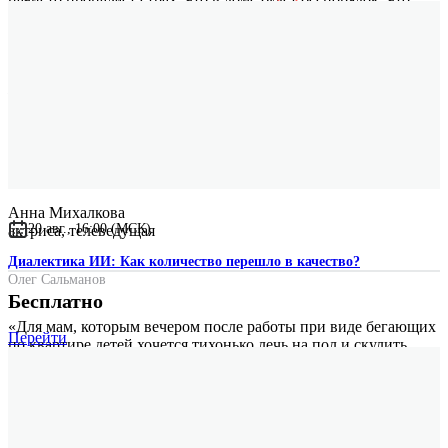
дети что-то сломают или перевернут весь дом вверх дном.
Удивительно, но как только у тебя по ходу чтения возникает
какой-то вопрос или опасение, ответ ты находишь уже
в следующем абзаце. Сначала я поймала себя на мысли, как
жаль, что мои старшие дети уже выросли из этих игр, потом:
как здорово, что у меня еще есть трехлетняя Лидочка. Хотя,
честно говоря, ты так увлекаешься этими играми, что думаешь
уже о ребенке, а о себе. И ведь это счастье, что есть детские
игры, в которые интересно играть самим взрослым».
Анна Михалкова
20 авг., 16:00 (МСК)
актриса, телеведущая
Диалектика ИИ: Как количество перешло в качество?
Олег Сальманов
Бесплатно
«Для мам, которым вечером после работы при виде бегающих
Перейти
по квартире детей хочется тихонько лечь на пол и скулить,
а не придумывать развивающие игры, эта книга может стать
настоящим спасением. Спасено будет гигантское количество
нервных клеток, и, очень может быть, вы совсем скоро
почувствуете от совместного творчества с детьми большую
радость».