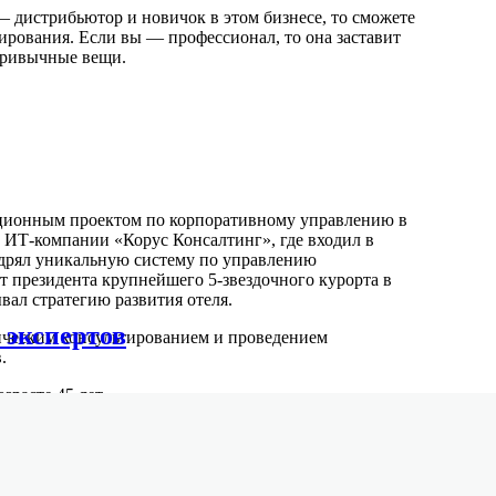
 — дистрибьютор и новичок в этом бизнесе, то сможете
ирования. Если вы — профессионал, то она заставит
 привычные вещи.
ационным проектом по корпоративному управлению в
ИТ-компании «Корус Консалтинг», где входил в
недрял уникальную систему по управлению
т президента крупнейшего 5-звездочного курорта в
тывал стратегию развития отеля.
 экспертов
ическим консультированием и проведением
.
зрасте 45 лет.