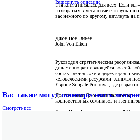
Развернуть описание
Эта книга писалась для всех. Если вы
разобраться в механизме его функцион
вас немного по-другому взглянуть на
Джон Вон Эйкен
John Von Eiken
Руководил стратегическим реорганиз
динамично развивающейся российской 
состав членов совета директоров и в
человеческими ресурсами, занимал пос
Европе Sungate Port royal, где разраба
Вас также могут заинтересовать лекции
Долгое время Джон занимался стратег
корпоративных семинаров и тренингов
Смотреть
все
Джон Вон Эйкен умер в июле 2016 в во
Подробнее