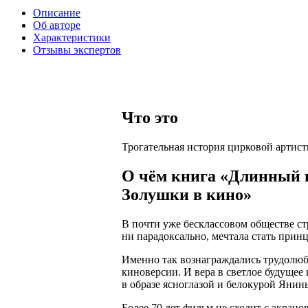
Описание
Об авторе
Характеристики
Отзывы экспертов
Что это
Трогательная история цирковой артист
О чём книга «Длинный п
Золушки в кино»
В почти уже бесклассовом обществе с
ни парадоксально, мечтала стать принц
Именно так вознаграждались трудолюби
киноверсии. И вера в светлое будущее
в образе ясноглазой и белокурой Яни
Более 70 лет фильм не сходит с экрано