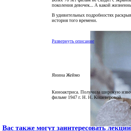
поколения девочек... А какой жизненн
В удивительных подробностях раскрыва
история того времени.
Развернуть описание
Янина Жеймо
Киноактриса. Получила широкую изве
фильме 1947 г. Н. Н. Кошеверовой.
Вас также могут заинтересовать лекции