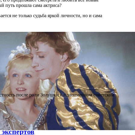
ый путь прошла сама актриса?
ется не только судьба яркой личности, но и сама
стность после роли Золушки в одноименном советском
 экспертов