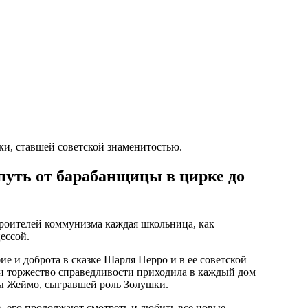
ки, ставшей советской знаменитостью.
уть от барабанщицы в цирке до
троителей коммунизма каждая школьница, как
ессой.
е и доброта в сказке Шарля Перро и в ее советской
 и торжество справедливости приходила в каждый дом
ны Жеймо, сыгравшей роль Золушки.
в, его продолжают смотреть и любить все новые