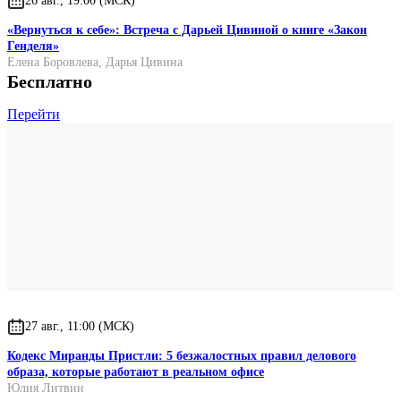
26 авг., 19:00 (МСК)
«Вернуться к себе»: Встреча с Дарьей Цивиной о книге «Закон
Генделя»
Елена Боровлева
,
Дарья Цивина
Бесплатно
Перейти
27 авг., 11:00 (МСК)
Кодекс Миранды Пристли: 5 безжалостных правил делового
образа, которые работают в реальном офисе
Юлия Литвин