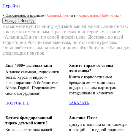
Перейти
Эксклюзивно в подписке
«Альпина.Плюс»
и в
«Корпоративной Библиотеке»
Назад
Вперёд
Вы можете купить книгу «Дизайн вашей жизни: Живите так,
как нужно именно вам. Практикум» в интернет-магазине
«Альпина.Книги» по самой низкой цене. Доставка по всей
территории России самовывозом, почтой или курьером.
Оставляйте отзывы на книгу и получайте бонусные баллы для
следующих покупок.
Ещё 4000+ деловых книг
Хотите тираж со своим
логотипом?
А также саммари, аудиокниги,
Книга с корпоративным
тесты, курсы и видео –
брендингом — отличный
в корпоративной библиотеке
подарок вашим партнерам,
Alpina Digital. Подключайте
сотрудникам и клиентам.
своих сотрудников!
ЗАКАЗАТЬ
ПОДРОБНЕЕ
Хотите брендированный
Альпина.Плюс
тираж детской книги?
Доступ к тысячам книг, саммари
Книга с логотипом вашей
и лекций — в одной подписке.