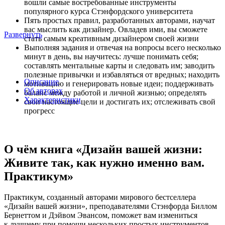
вошли самые востребованные инструменты
популярного курса Стэнфордского университета
Пять простых правил, разработанных авторами, научат
вас мыслить как дизайнер. Овладев ими, вы сможете
Развернуть
стать самым креативным дизайнером своей жизни
Выполняя задания и отвечая на вопросы всего несколько
минут в день, вы научитесь: лучше понимать себя;
составлять ментальные карты и следовать им; заводить
полезные привычки и избавляться от вредных; находить
Описание
мотивацию и генерировать новые идеи; поддерживать
Об авторах
баланс между работой и личной жизнью; определять
Характеристики
свои настоящие цели и достигать их; отслеживать свой
прогресс
О чём книга «Дизайн вашей жизни:
Живите так, как нужно именно вам.
Практикум»
Практикум, созданный авторами мирового бестселлера
«Дизайн вашей жизни», преподавателями Стэнфорда Биллом
Бернеттом и Дэйвом Эвансом, поможет вам измениться
к лучшему при помощи нескольких простых инструментов,