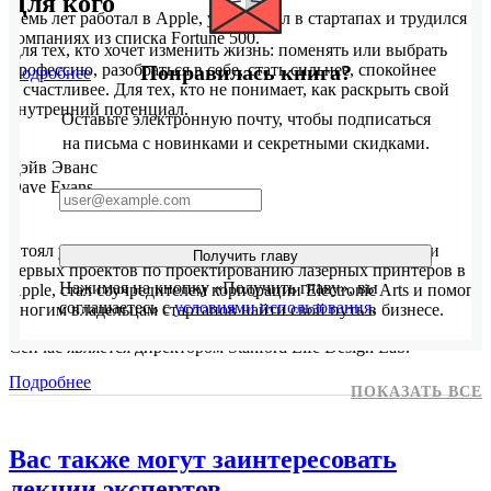
Для кого
Семь лет работал в Apple, участвовал в стартапах и трудился в
компаниях из списка Fortune 500.
Для тех, кто хочет изменить жизнь: поменять или выбрать
Понравилась книга?
профессию, разобраться в себе, стать сильнее, спокойнее
Подробнее
и счастливее. Для тех, кто не понимает, как раскрыть свой
внутренний потенциал.
Оставьте электронную почту, чтобы подписаться
на письма с новинками и секретными скидками.
Дэйв Эванс
Dave Evans
Стоял у истоков создания первой компьютерной мыши и
Получить главу
первых проектов по проектированию лазерных принтеров в
Нажимая на кнопку «Получить главу», вы
Apple, стал соучредителем корпорации Electronic Arts и помог
соглашаетесь с
условиями использования
.
многим владельцам стартапов найти свой путь в бизнесе.
Сейчас является директором Stanford Life Design Lab.
Подробнее
ПОКАЗАТЬ ВСЕ
Вас также могут заинтересовать
лекции экспертов