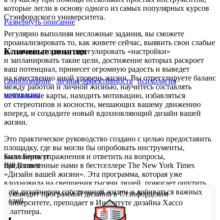
которые легли в основу одного из самых популярных курсов
Стэнфордского университета.
Развернуть описание
Регулярно выполняя несложные задания, вы сможете
проанализировать то, как живете сейчас, выявить свои слабые
Ключевые понятия
и сильные стороны, отрегулировать «настройки»
и запланировать такие цели, достижение которых раскроет
ваш потенциал, принесет огромную радость и выведет
на качественно иной уровень жизни. Вы отрегулируете баланс
самопознание
личная эффективность
психология
между работой и личной жизнью, научитесь составлять
мотивация
ментальные карты, находить мотивацию, избавляться
от стереотипов и косности, мешающих вашему движению
вперед, и создадите новый вдохновляющий дизайн вашей
жизни.
Это практическое руководство создано с целью предоставить
площадку, где вы могли бы опробовать инструменты,
Билл Бернетт
выполнить упражнения и ответить на вопросы,
Bill Burnett
представленные нами в бестселлере The New York Times
«Дизайн вашей жизни». Эта программа, которая уже
вдохновила на свершения тысячи людей, помогает ощутить
себя дизайнером собственной жизни и добиваться важных
Руководит программой дизайна в Стэнфордском
целей.
университете, преподает в Институте дизайна Хассо
Платтнера.