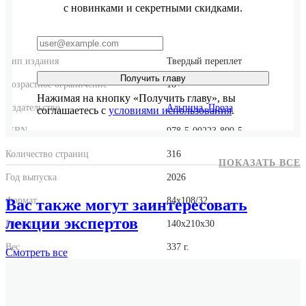
с новинками и секретными скидками.
Тип издания
Твердый переплет
Получить главу
Возрастное ограничение
18+
Нажимая на кнопку «Получить главу», вы
Издательство
Альпина. Проза
соглашаетесь с
условиями использования
.
ISBN
978-5-00223-809-5
Количество страниц
316
ПОКАЗАТЬ ВСЕ
Год выпуска
2026
Формат
84x108/32
Вас также могут заинтересовать
лекции экспертов
Размер
140x210x30
Вес
337 г.
Смотреть
все