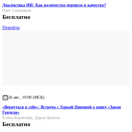
Диалектика ИИ: Как количество перешло в качество?
Олег Сальманов
Бесплатно
Перейти
26 авг., 19:00 (МСК)
«Вернуться к себе»: Встреча с Дарьей Цивиной о книге «Закон
Генделя»
Елена Боровлева
,
Дарья Цивина
Бесплатно