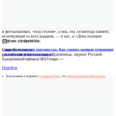
Мы все — собиратели рая, дети Изумрудного города, жители
страны, которой больше нет. Мы ищем ее повсюду: в запахе
дождя, липовой сережки, на книжных полках,
в фотоальбомах, «под столом», а она, эта Атлантида памяти,
исчезнувшая со всех радаров, — в нас, и «День поперек
недели» воскресит ее.
11 авг., 11:00 (МСК)
Саша Николаенко
Секреты успешного партнерства: Как строить крепкие отношения
российская писательница и художница, лауреат Русской
с клиентами и поставщиками?
Букеровской премии 2017 года
Анна Савицкая
,
Лидия Мирошниченко
Перейти
Эксклюзивно в подписке
«Альпина.Плюс»
и в
«Корпоративной Библиотеке»