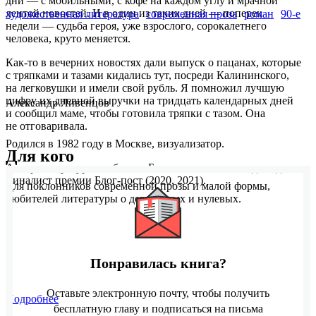
дни — с мобильными, с кофе на каждом углу и мрачной
лентой новостей. И в один из таких дней — поперек
художественная литература
современная проза
роман
90-е
недели — судьба героя, уже взрослого, сорокалетнего
человека, круто меняется.
Как-то в вечерних новостях дали выпуск о пацанах, которые
с тряпками и тазами кидались тут, посреди Калининского,
на легковушки и имели свой рубль. Я помножил лучшую
цифру их дневной выручки на тридцать календарных дней
Александр Ливенцов
и сообщил маме, чтобы готовила тряпки с тазом. Она
не отговаривала.
Родился в 1982 году в Москве, визуализатор.
Для кого
Автор литературного блога «Была такая книжка», дважды
финалист премии Блог-пост (2020, 2021).
Для поклонников современной прозы и малой формы,
любителей литературы о девяностых и нулевых.
Понравилась книга?
Оставьте электронную почту, чтобы получить
Подробнее
бесплатную главу и подписаться на письма