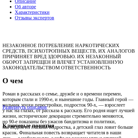
Описание
Об авторе
Характеристики
Отзывы экспертов
НЕЗАКОННОЕ ПОТРЕБЛЕНИЕ НАРКОТИЧЕСКИХ
СРЕДСТВ, ПСИХОТРОПНЫХ ВЕЩЕСТВ, ИХ АНАЛОГОВ
ПРИЧИНЯЕТ ВРЕД ЗДОРОВЬЮ. ИХ НЕЗАКОННЫЙ
ОБОРОТ ЗАПРЕЩЕН И ВЛЕЧЕТ УСТАНОВЛЕННУЮ
ЗАКОНОДАТЕЛЬСТВОМ ОТВЕТСТВЕННОСТЬ
О чем
Роман в рассказах о семье, дружбе и о времени перемен,
которым стали и 1990-е, и нынешние годы. Главный герой —
мальчик эпохи перестройки, подросток 90-х, — взрослеет
Развернуть описание
у нас на глазах, от рассказа к рассказу. Его родня ищет лучшей
жизни, исторические декорации стремительно меняются,
но 90-е показаны без ужасов бандитизма и политики,
Ключевые понятия
мы видим их глазами подростка, а детский глаз ловит больше
красок. Финальная повесть возвращает читателя в наши