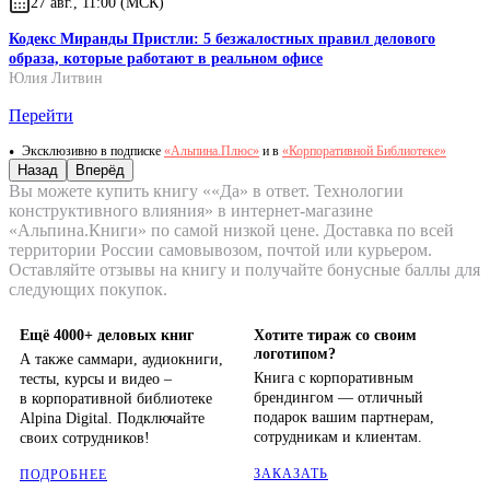
27 авг., 11:00 (МСК)
Кодекс Миранды Пристли: 5 безжалостных правил делового
образа, которые работают в реальном офисе
Юлия Литвин
Перейти
Эксклюзивно в подписке
«Альпина.Плюс»
и в
«Корпоративной Библиотеке»
Назад
Вперёд
Вы можете купить книгу ««Да» в ответ. Технологии
конструктивного влияния» в интернет-магазине
«Альпина.Книги» по самой низкой цене. Доставка по всей
территории России самовывозом, почтой или курьером.
Оставляйте отзывы на книгу и получайте бонусные баллы для
следующих покупок.
Ещё 4000+ деловых книг
Хотите тираж со своим
логотипом?
А также саммари, аудиокниги,
Книга с корпоративным
тесты, курсы и видео –
брендингом — отличный
в корпоративной библиотеке
подарок вашим партнерам,
Alpina Digital. Подключайте
сотрудникам и клиентам.
своих сотрудников!
ЗАКАЗАТЬ
ПОДРОБНЕЕ