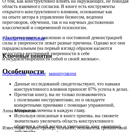
О том, как конструктивно влиять на окружающих, не покидая
область взаимного согласия. В книге есть инструменты
открытого конструктивного влияния, основанные как
на опыте автора в управлении бизнесом, ведении
переговоров, обучении, так и на научных достижениях
классической и современной психологии.
«За стремлением к давлению и постоянной демонстрацией
Развернуть описание
силы и уверенности лежат разные причины. Однако все они
парадоксальным (на первый взгляд) образом касаются
недостатка внутренней уверенности в себе
Ключевые понятия
и неудовлетворенности собой и своей жизнью».
Особенности
переговоры
влияние
манипуляции
Данные исследований свидетельствуют, что навыки
конструктивного влияния приносят 87% успеха в делах.
Прочитав книгу, вы не только познакомитесь
с полезными инструментами, но и овладеете
конкретными приемами с помощью упражнений,
которые включены в каждую главу.
Анна Моносова
Используя описанные в книге приемы, вы сможете
значительно увеличить область конструктивного
общения в своей жизни и уменьшить зону «военных
Известный бизнес-тренер, психолог, основатель тренинговой
действий».