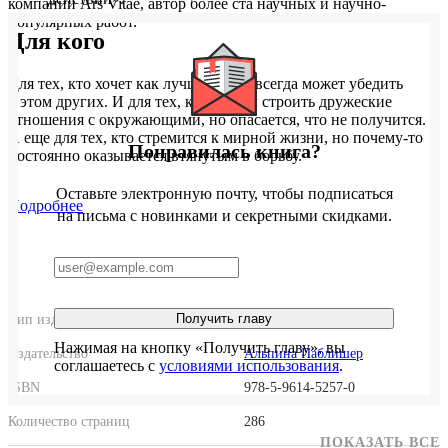
компании Ars Vitae, автор более ста научных и научно-
популярных работ.
Для кого
Для тех, кто хочет как лучше, но не всегда может убедить
в этом других. И для тех, кто рад бы строить дружеские
отношения с окружающими, но опасается, что не получится.
А еще для тех, кто стремится к мирной жизни, но почему-то
Понравилась книга?
постоянно оказывается втянутым в борьбу.
Оставьте электронную почту, чтобы подписаться
Подробнее
на письма с новинками и секретными скидками.
Получить главу
Тип издания
Твердый переплет
Нажимая на кнопку «Получить главу», вы
Издательство
Альпина Паблишер
соглашаетесь с
условиями использования
.
ISBN
978-5-9614-5257-0
Количество страниц
286
ПОКАЗАТЬ ВСЕ