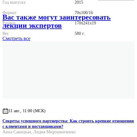
Год выпуска
2015
Формат
70x100/16
Вас также могут заинтересовать
Размер
170x241x19
лекции экспертов
Вес
580 г.
Смотреть
все
11 авг., 11:00 (МСК)
Секреты успешного партнерства: Как строить крепкие отношения
с клиентами и поставщиками?
Анна Савицкая
,
Лидия Мирошниченко