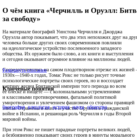
О чём книга «Черчилль и Оруэлл: Битв
за свободу»
На материале биографий Уинстона Черчилля и Джорджа
Оруэлла автор показывает, что два этих непохожих друг на дру
человека больше других своих современников повлияли
на идеологическое устройство послевоенного западного
общества. Их оружием было слово, а их книги и выступления
и сегодня оказывают огромное влияние на миллионы людей.
Сосредоточившись на самом плодотворном отрезке их жизней
Развернуть описание
1930х—1940‑х годах, Томас Рикс не только рисует точные
психологические портреты своих героев, но и воссоздает
картину жизни Британской империи того периода во всем
Ключевые понятия
ее блеске и нищете — с колониальными устремлениями
и классовыми противоречиями, фатальной политикой
умиротворения и увлечением фашизмом со стороны правящей
биография
идеология
история
наука
общество
элиты. Отражены в книге и участие Оруэлла в гражданской
войне в Испании, и решающая роль Черчилля в годы Второй
мировой войны.
При этом Рикс не пишет парадные портреты великих людей,
а безбоязненно показывает своих героев в минуты морального