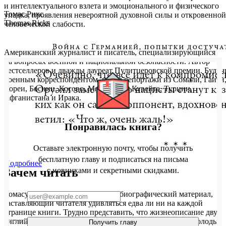
и интеллектуального взлета и эмоционального и физического
Томас Рикс
упадка, проявления невероятной духовной силы и откровенной
Thomas Ricks
человеческой слабости.
Американский журналист и писатель, специализирующийся
на вопросах военной и национальной безопасности. Автор
бестселлеров и дважды лауреат Пулитцеровской премии. Будуч
военным корреспондентом, писал репортажи из Сомали, Гаити
Кореи, Боснии, Косово, Македонии, Кувейта, Турции,
Афганистана и Ирака.
Понравилась книга?
Оставьте электронную почту, чтобы получить
бесплатную главу и подписаться на письма
Подробнее
Зачем читать
с новинками и секретными скидками.
Томасу Э. Риксу удалось собрать биографический материал,
заставляющий читателя удивляться едва ли ни на каждой
странице книги. Трудно представить, что жизнеописание двух
английских интеллектуалов (впрочем, переживших в молодые
Тип издания
Твердый переплет
Получить главу