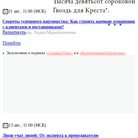
11 авг., 11:00 (МСК)
Секреты успешного партнерства: Как строить крепкие отношения
с клиентами и поставщиками?
Развернуть
Анна Савицкая
,
Лидия Мирошниченко
Перейти
Эксклюзивно в подписке
«Альпина.Плюс»
и в
«Корпоративной Библиотеке»
13 авг., 11:00 (МСК)
Люди учат людей: От эксперта к преподавателю