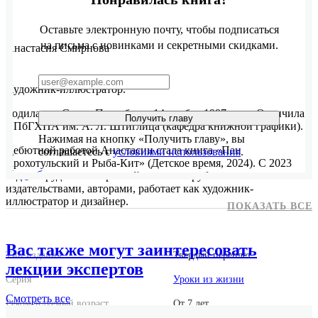
Оставьте электронную почту, чтобы подписаться
на письма с новинками и секретными скидками.
Анастасия Смирнова
Художник-иллюстратор.
Родилась в Санкт-Петербурге 14 ноября 1997 года. Окончила
Получить главу
СПбГХПА им. А. Л. Штиглица (кафедра книжной графики).
Нажимая на кнопку «Получить главу», вы
Дебютной работой Анастасии стала книга «Пан
соглашаетесь с
условиями использования
.
Крохотульский и Рыба-Кит» (Детское время, 2024). С 2023
Подробнее
года сотрудничает с российскими и зарубежными
издательствами, авторами, работает как художник-
иллюстратор и дизайнер.
ПОКАЗАТЬ ВСЕ
Вас также могут заинтересовать
Тип издания
Твердый переплет
лекции экспертов
Серия
Уроки из жизни
Смотреть
все
Рекомендуемый возраст
От 7 лет