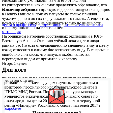
Николая Миклухо-Маклая. За что его отчислили
из университета и как он смог продолжить образование, кто
Ключевые понятия
помог ему собраться в далекую и дорогостоящую экспедицию
в Новую Гвинею и почему папуасы не только приняли
чужеземца, но и до сих пор уважают его память. А еще о том,
почему важно никого не оценивать только по внешности
детям о профессиях
детям о мире
познавательные книги
и по ому, похож он на тебя или нет.
мотивация
На обширном материале собственных экспедиций в Юго-
Восточную Азию и Океанию учёный доказал, что люди
разных рас (то есть отличающиеся по внешнему виду и цвету
кожи) относятся к одному биологическому виду. В те времена
ошибочно считалось, что папуасы якобы являются
переходным видом от приматов к человеку.
Игорь Окунев
Для кого
Филолог-англист по образованию, ученый-политгеограф по
Для детей от 6 лет.
призванию. Работает ведущим научным сотрудником и
директором профильного исследовательского центра в
МГИМО МИД России. Победитель конкурса молодых
журналистов-международников Российского совета по
международным делам 2014 г. и финалист литературной
премии «Наследие» Российского союза писателей 2017 г.
Подробнее
Понравилась книга?