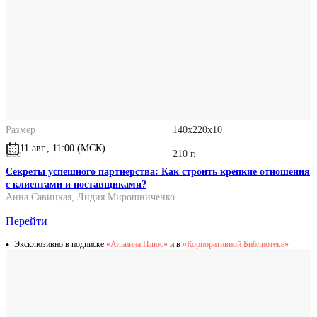
Издательство
Альпина.Дети
ISBN
978-5-9614-8094-8
Количество страниц
48
Год выпуска
2026
Формат
70x90/16
Размер
140x220x10
11 авг., 11:00 (МСК)
Вес
210 г.
Секреты успешного партнерства: Как строить крепкие отношения
с клиентами и поставщиками?
Анна Савицкая
,
Лидия Мирошниченко
Перейти
Эксклюзивно в подписке
«Альпина.Плюс»
и в
«Корпоративной Библиотеке»