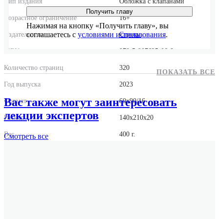
Тип издания
Обложка с клапанами
Получить главу
Возрастное ограничение
16+
Нажимая на кнопку «Получить главу», вы
соглашаетесь с
условиями использования
.
Издательство
Строки
ISBN
978-5-907625-06-8
Количество страниц
320
ПОКАЗАТЬ ВСЕ
Год выпуска
2023
Вас также могут заинтересовать
Формат
60x90/16
лекции экспертов
Размер
140x210x20
Вес
400 г.
Смотреть
все
«Школьный роман» — популярный некогда жанр, сегодня,
увы, в литературе «для взрослых» вытесненный на далекую