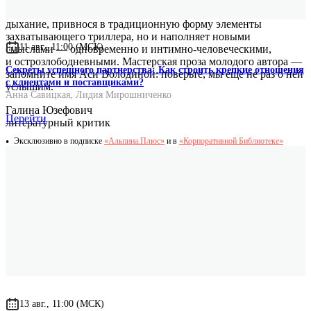
периферию. Ася Володина не только дарит ему второе
дыхание, привнося в традиционную форму элементы
захватывающего триллера, но и наполняет новыми
11 авг., 11:00 (МСК)
смыслами — одновременно и интимно-человеческими,
и острозлободневными. Мастерская проза молодого автора —
Секреты успешного партнерства: Как строить крепкие отношения
запомните имя Аси Володиной: поверьте, мы еще не раз о ней
с клиентами и поставщиками?
услышим.
Анна Савицкая
,
Лидия Мирошниченко
Галина Юзефович
Перейти
литературный критик
Эксклюзивно в подписке
«Альпина.Плюс»
и в
«Корпоративной Библиотеке»
13 авг., 11:00 (МСК)