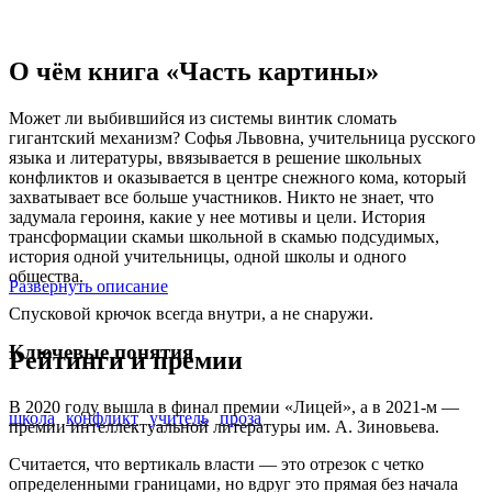
О чём книга «Часть картины»
Может ли выбившийся из системы винтик сломать
гигантский механизм? Софья Львовна, учительница русского
языка и литературы, ввязывается в решение школьных
конфликтов и оказывается в центре снежного кома, который
захватывает все больше участников. Никто не знает, что
задумала героиня, какие у нее мотивы и цели. История
трансформации скамьи школьной в скамью подсудимых,
история одной учительницы, одной школы и одного
общества.
Развернуть описание
Спусковой крючок всегда внутри, а не снаружи.
Ключевые понятия
Рейтинги и премии
В 2020 году вышла в финал премии «Лицей», а в 2021-м —
школа
конфликт
учитель
проза
премии интеллектуальной литературы им. А. Зиновьева.
Считается, что вертикаль власти — это отрезок с четко
определенными границами, но вдруг это прямая без начала