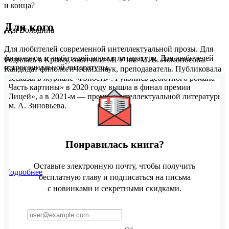
и конца?
Для кого
Ася Володина
Для любителей современной интеллектуальной прозы. Для
филологов и любителей игры в литературе. Для любителей
Родилась в Крыму, окончила МГУ им. М. В. Ломоносова.
остросоциальной литературы.
Кандидат филологических наук, преподаватель. Публиковала
рассказы в журнале «Юность». Рукопись дебютного романа
«Часть картины» в 2020 году вышла в финал премии
«Лицей», а в 2021-м — премии интеллектуальной литературы
им. А. Зиновьева.
Понравилась книга?
Оставьте электронную почту, чтобы получить
Подробнее
бесплатную главу и подписаться на письма
с новинками и секретными скидками.