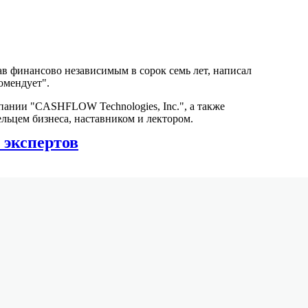
тав финансово независимым в сорок семь лет, написал
омендует".
пании "CASHFLOW Technologies, Inc.", а также
льцем бизнеса, наставником и лектором.
 экспертов
соавтор серии бестселлеров "Богатый папа
стать финансово свободным. Она является одним из
chnologies, Inc.". Занимается улучшением