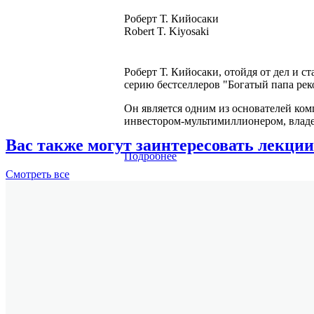
Роберт Т. Кийосаки
Robert T. Kiyosaki
Роберт Т. Кийосаки, отойдя от дел и с
серию бестселлеров "Богатый папа рек
Он является одним из основателей ком
инвестором-мультимиллионером, владе
Вас также могут заинтересовать лекции
Подробнее
Смотреть
все
Шэрон Л. Лектер
Sharon L. Lechter
Дипломированный бухгалтер-ревизор, 
рекомендует", посвященных тому, как 
руководителей компании "CASHFLOW Te
образовательных программ для детей.