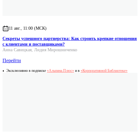
11 авг., 11:00 (МСК)
Секреты успешного партнерства: Как строить крепкие отношения
с клиентами и поставщиками?
Анна Савицкая
,
Лидия Мирошниченко
Перейти
Эксклюзивно в подписке
«Альпина.Плюс»
и в
«Корпоративной Библиотеке»