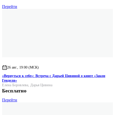
Перейти
26 авг., 19:00 (МСК)
«Вернуться к себе»: Встреча с Дарьей Цивиной о книге «Закон
Генделя»
Елена Боровлева
,
Дарья Цивина
Бесплатно
Перейти