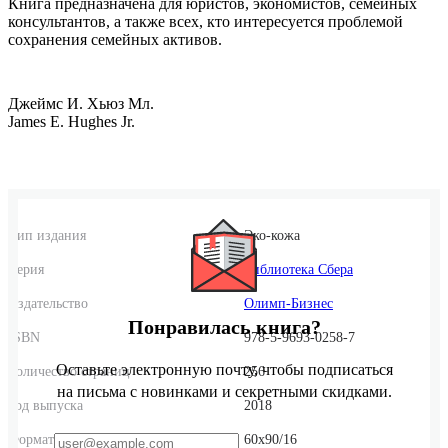
Книга предназначена для юристов, экономистов, семейных
консультантов, а также всех, кто интересуется проблемой
сохранения семейных активов.
Джеймс И. Хьюз Мл.
James E. Hughes Jr.
Тип издания
Эко-кожа
Серия
Библиотека Сбера
Издательство
Олимп-Бизнес
Понравилась книга?
ISBN
978-5-9693-0258-7
Оставьте электронную почту, чтобы подписаться
Количество страниц
256
на письма с новинками и секретными скидками.
Год выпуска
2018
Формат
60x90/16