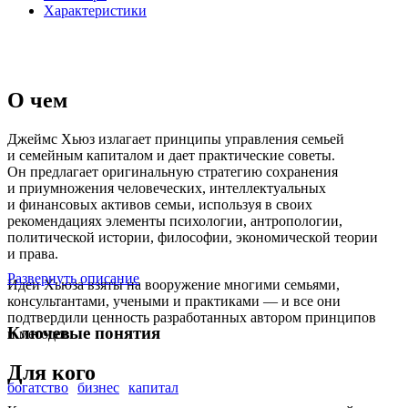
Характеристики
О чем
Джеймс Хьюз излагает принципы управления семьей
и семейным капиталом и дает практические советы.
Он предлагает оригинальную стратегию сохранения
и приумножения человеческих, интеллектуальных
и финансовых активов семьи, используя в своих
рекомендациях элементы психологии, антропологии,
политической истории, философии, экономической теории
и права.
Развернуть описание
Идеи Хьюза взяты на вооружение многими семьями,
консультантами, учеными и практиками — и все они
подтвердили ценность разработанных автором принципов
Ключевые понятия
и методов.
Для кого
богатство
бизнес
капитал