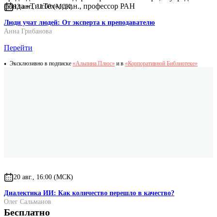
фонда «ТилТех», д.т.н., профессор РАН
13 авг., 11:00 (МСК)
Люди учат людей: От эксперта к преподавателю
Анна Грибанова
Перейти
Эксклюзивно в подписке
«Альпина.Плюс»
и в
«Корпоративной Библиотеке»
20 авг., 16:00 (МСК)
Диалектика ИИ: Как количество перешло в качество?
Олег Сальманов
Бесплатно