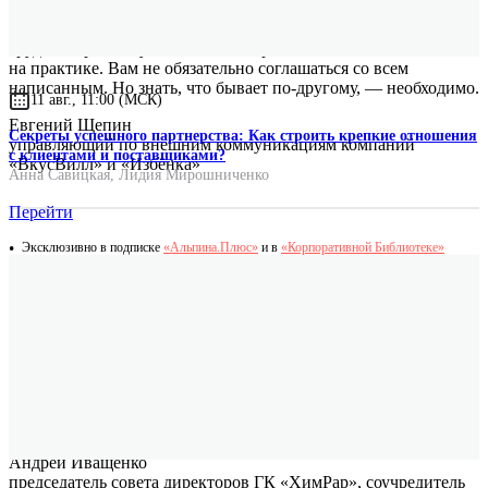
и волшебной «таблетки» управления. Но книгу Валеры
прочитать настоятельно рекомендую, так как в основе его
труда не красиво упакованная теория, а опыт, основанный
на практике. Вам не обязательно соглашаться со всем
написанным. Но знать, что бывает по-другому, — необходимо.
11 авг., 11:00 (МСК)
Евгений Щепин
Секреты успешного партнерства: Как строить крепкие отношения
управляющий по внешним коммуникациям компаний
с клиентами и поставщиками?
«ВкусВилл» и «Избёнка»
Анна Савицкая
,
Лидия Мирошниченко
Перейти
Эксклюзивно в подписке
«Альпина.Плюс»
и в
«Корпоративной Библиотеке»
Организации нового типа — это «гости из будущего»,
поэтому практически нет литературы, описывающей, как шаг
за шагом строить такие организации или как переводить
существующие организации к форматам работы, которые
будут конкурентоспособными в наступающей эпохе
посткапитализма. В этой связи трудно переоценить
значимость данной книги, написанной понятным языком
практика, посвятившего много лет своей жизни строительству
такой организации будущего.
Андрей Иващенко
председатель совета директоров ГК «ХимРар», соучредитель