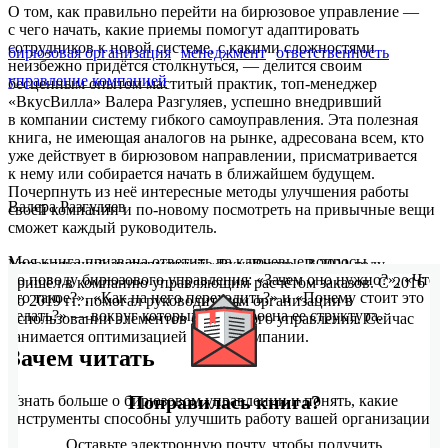
О том, как правильно перейти на бирюзовое управление —
с чего начать, какие приемы помогут адаптировать
сотрудников к новой системе, с какими сложностями
бирюзовая организация
менеджмент
ответственность
неизбежно придётся столкнуться, — делится своим
управление компанией
бесценным опытом маститый практик, топ-менеджер
«ВкусВилла» Валера Разгуляев, успешно внедривший
в компании систему гибкого самоуправления. Эта полезная
книга, не имеющая аналогов на рынке, адресована всем, кто
уже действует в бирюзовом направлении, присматривается
к нему или собирается начать в ближайшем будущем.
Почерпнуть из неё интересные методы улучшения работы
Валера Разгуляев
своей компании и по-новому посмотреть на привычные вещи
сможет каждый руководитель.
Моя книга призвана ответить на ключевые вопросы
Управляющий информацией «ВкусВилл». В 2011 году
по поводу бирюзового управления: «Зачем оно нужно?», «Что
пришёл в компанию управляющим расчётом заказов. С 2016
это такое?», «Как на него переходить?» и «Почему стоит это
по 2019 гг. помогал руководителям организации в
делать?» — вокруг которых и выстроена ее структура.
использовании элементов бирюзового управления. Сейчас
занимается оптимизацией затрат компании.
Зачем читать
Понравилась книга?
Узнать больше о бирюзовом управлении и понять, какие
инструменты способны улучшить работу вашей организации.
Оставьте электронную почту, чтобы получить