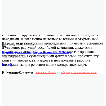
Книга, достойная прочтения и глубокого обдумывания.
Спасибо автору за то, что «копает» в этой области и делится
находками. Книга ценна не только мыслями и открытиями
Валеры, но и понятными прикладными примерами успешной
7 авг., 11:00 (МСК)
и уверенно растущей российской компании. Даже если
вы далеки от идей «бирюзовости» и считаете сторонников
Одиннадцать антитрендов бизнеса в 2026 году
самоуправления сумасшедшими фантазерами, прочтите эту
Алёна Тавберидзе
книгу — уверена, вы найдете в ней полезные рабочие
Перейти
инструменты для решения ваших конкретных задач.
Эксклюзивно в подписке
«Альпина.Плюс»
и в
«Корпоративной Библиотеке»
Виктория Бехтерев
сооснователь экосистемы «Бизнес со смыслом», фасилитатор,
консультант по самоуправлению и трансформации
Я не очень разделяю современный хайп на тему бирюзовости