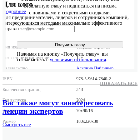
Для кого
бесплатную главу и подписаться на письма
Подробнее
с новинками и секретными скидками.
Для предпринимателей, лидеров и сотрудников компаний,
интересующихся методами максимально эффективного
управления.
Получить главу
Тип издания
Твердый переплет
Нажимая на кнопку «Получить главу», вы
Возрастное ограничение
12+
соглашаетесь с
условиями использования
.
Издательство
Альпина Паблишер
ISBN
978-5-9614-7840-2
ПОКАЗАТЬ ВСЕ
Количество страниц
348
Год выпуска
2024
Вас также могут заинтересовать
лекции экспертов
Формат
70x90/16
Размер
180x220x30
Смотреть
все
Вес
754 г.