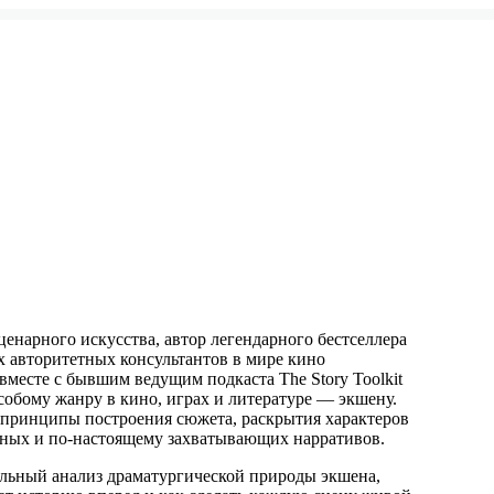
енарного искусства, автор легендарного бестселлера
х авторитетных консультантов в мире кино
вместе с бывшим ведущим подкаста The Story Toolkit
обому жанру в кино, играх и литературе — экшену.
 принципы построения сюжета, раскрытия характеров
чных и по‑настоящему захватывающих нарративов.
ельный анализ драматургической природы экшена,