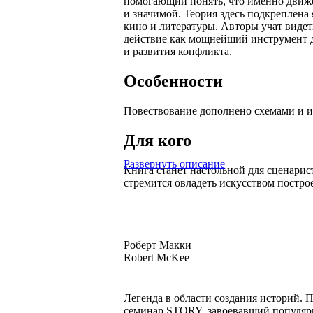
помогающий понять, что именно движе
и значимой. Теория здесь подкреплен
кино и литературы. Авторы учат видет
действие как мощнейший инструмент 
и развития конфликта.
Особенности
Повествование дополнено схемами и 
Для кого
Развернуть описание
Книга станет настольной для сценарист
стремится овладеть искусством постро
Роберт Макки
Robert McKee
Легенда в области создания историй. П
семинар STORY, завоевавший популярн