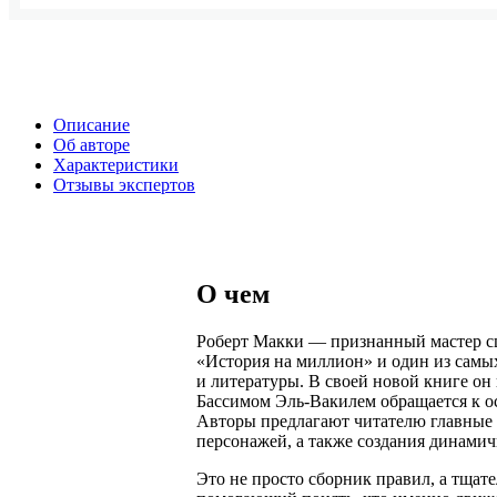
Описание
Об авторе
Характеристики
Отзывы экспертов
О чем
Роберт Макки — признанный мастер сц
«История на миллион» и один из самы
и литературы. В своей новой книге он 
Бассимом Эль-Вакилем обращается к ос
Авторы предлагают читателю главные
персонажей, а также создания динами
Это не просто сборник правил, а тщат