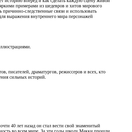
т историю вперед и как сделать каждую сцену живой
а яркими примерами из шедевров и хитов мирового
ь причинно-следственные связи и использовать
для выражения внутреннего мира персонажей
иллюстрациями.
ов, писателей, драматургов, режиссеров и всех, кто
ения сильных историй.
очти 40 лет назад он стал вести свой знаменитый
ость во всем мире. За эти годы школу Макки прошли