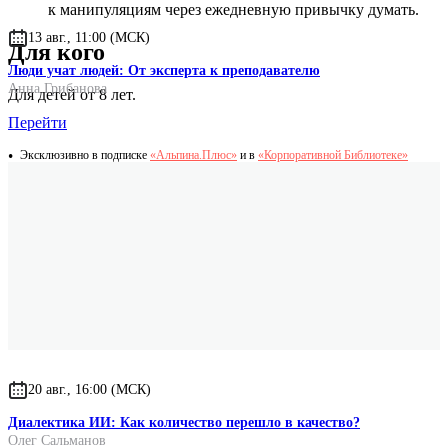
к манипуляциям через ежедневную привычку думать.
13 авг., 11:00 (МСК)
Для кого
Люди учат людей: От эксперта к преподавателю
Анна Грибанова
Для детей от 8 лет.
Перейти
Эксклюзивно в подписке
«Альпина.Плюс»
и в
«Корпоративной Библиотеке»
20 авг., 16:00 (МСК)
Диалектика ИИ: Как количество перешло в качество?
Олег Сальманов