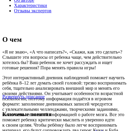
Об авторе
Характеристики
Отзывы экспертов
О чем
«Я не знаю», «А что написать?», «Скажи, как это сделать»?
Слышите эти вопросы от ребенка чаще, чем действительно
хотелось бы? Ваш ребенок не хочет рассуждать и ищет
готовые решения? Пора менять правила игры!
Этот интерактивный дневник наблюдений поможет научить
ребёнка 8–12 лет думать своей головой: трезво воспринимать
себя, тщательно анализировать внешний мир и менять его
своими действиями. Он учитывает особенности возрастной
Развернуть описание
психологии, поэтому информация подаётся в игровом
формате: заполнение дневниковых записей чередуется
с увлекательными челленджами, творческими заданиями,
Ключевые понятия
комиксами и полезной информацией о работе мозга. Все это
поможет ребенку критически мыслить и уверенно идти
к своим целям. Чтобы ребёнку было легче воспринимать
материал, его будут сопровождать два героя: Кики и Буба.