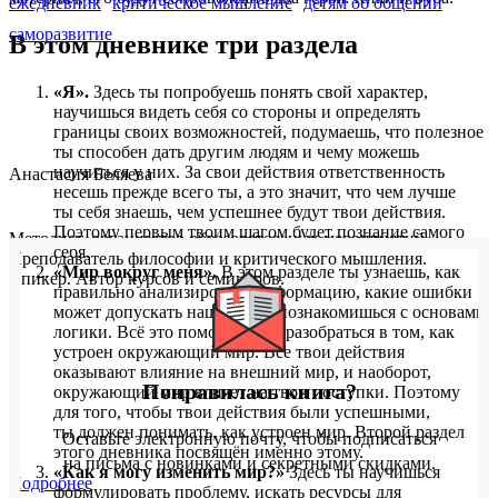
ежедневник
критическое мышление
детям об общении
саморазвитие
В этом дневнике три раздела
«Я».
Здесь ты попробуешь понять свой характер,
научишься видеть себя со стороны и определять
границы своих возможностей, подумаешь, что полезное
ты способен дать другим людям и чему можешь
научиться у них. За свои действия ответственность
Анастасия Беляева
несешь прежде всего ты, а это значит, что чем лучше
ты себя знаешь, чем успешнее будут твои действия.
Поэтому первым твоим шагом будет познание самого
Методист, организатор образовательных мероприятий.
себя.
Преподаватель философии и критического мышления.
«Мир вокруг меня».
В этом разделе ты узнаешь, как
Спикер. Автор курсов и семинаров.
правильно анализировать информацию, какие ошибки
может допускать наш мозг, и познакомишься с основами
логики. Всё это поможет тебе разобраться в том, как
устроен окружающий мир. Все твои действия
оказывают влияние на внешний мир, и наоборот,
Понравилась книга?
окружающий мир влияет на твои поступки. Поэтому
для того, чтобы твои действия были успешными,
ты должен понимать, как устроен мир. Второй раздел
Оставьте электронную почту, чтобы подписаться
этого дневника посвящён именно этому.
на письма с новинками и секретными скидками.
«Как я могу изменить мир?»
Здесь ты научишься
Подробнее
формулировать проблему, искать ресурсы для