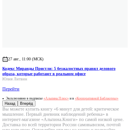
27 авг., 11:00 (МСК)
Кодекс Миранды Пристли: 5 безжалостных правил делового
образа, которые работают в реальном офисе
Юлия Литвин
Перейти
Эксклюзивно в подписке
«Альпина.Плюс»
и в
«Корпоративной Библиотеке»
Назад
Вперёд
Вы можете купить книгу «6 минут для детей: критическое
мышление. Первый дневник наблюдений ребенка» в
интернет-магазине «Альпина.Книги» по самой низкой цене.
Доставка по всей территории России самовывозом, почтой
или курьером. Оставляйте отзывы на книгу и получайте