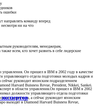
ду
удников
ать ошибки
ут направлять команду вперед
 несмотря ни на что
пытным руководителям, менеджерам,
 также всем, кто хочет развить в себе лидерские
и управления. Он пришел в IBM в 2002 году в качестве
сти управляющего отдела подготовки молодых кадров и
 сейчас руководит японским подразделением
ond Harvard Buisness Revue, President, Nikkei, Sankei.
ксперт в области управления.Он пришел в IBM в 2002
 занимал должности управляющего отдела подготовки
 экспертов
щего директора, а сейчас руководит японским
ро выходят в Diamond Harvard Buisness Revue,