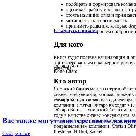
подбирать и формировать коман
оценивать работу и хвалить сотр
стоять на линии огня и признав
мотивировать и воспитывать
принимать решения, которые буд
Развернуть описание
оставаться в хорошем настроении
Для кого
Книга будет полезна начинающим и о
заинтересованным в карьерном росте, а
Эйтаро Коно
качества.
Kono Eitaro
Кто автор
Японский бизнесмен, эксперт в област
бизнес-консультанта, занимал должно
Эйтаро Коно
помощника управляющего директора, а
компании. Статьи Эйтаро выходят в Diam
Эйтаро Коно — японский бизнесмен, э
году в качестве бизнес-консультанта,
Вас также могут заинтересовать лекции
молодых кадров и помощника управляю
подразделением компании. Статьи Эйта
President, Nikkei, Sankei.
Смотреть
все