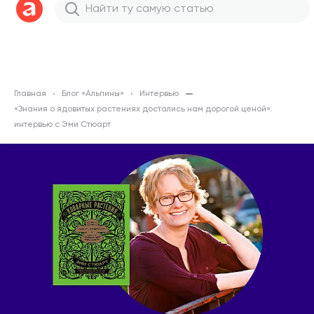
Главная
Блог «Альпины»
Интервью
«Знания о ядовитых растениях достались нам дорогой ценой»:
интервью с Эми Стюарт