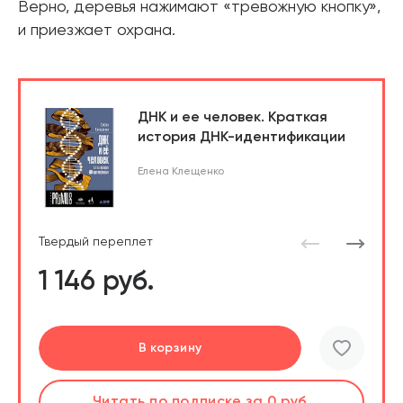
Верно, деревья нажимают «тревожную кнопку»,
и приезжает охрана.
ДНК и ее человек. Краткая
история ДНК-идентификации
Елена Клещенко
Твердый переплет
1 146 руб.
Подробнее
Перейти
Перейти
В корзину
шт.
Слушать
Читать
Читать
по подписке
по подписке
по подписке
за 0 руб.
за 0 руб.
за 0 руб.
Читать
по подписке
В корзине
за 0 руб.