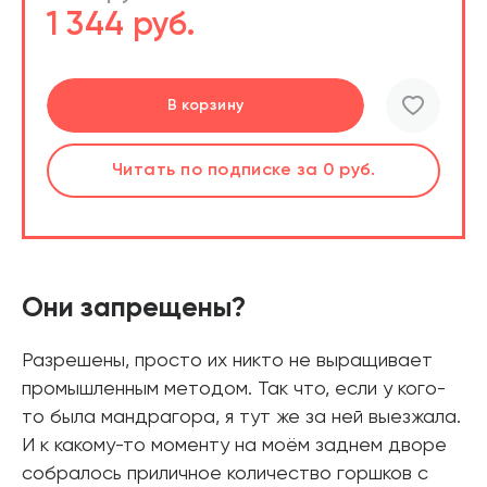
1 344 руб.
Подробнее
Перейти
Перейти
В корзину
шт.
Слушать
Читать
Читать
по подписке
по подписке
по подписке
за 0 руб.
за 0 руб.
за 0 руб.
Читать
по подписке
В корзине
за 0 руб.
Они запрещены?
Разрешены, просто их никто не выращивает
промышленным методом. Так что, если у кого-
то была мандрагора, я тут же за ней выезжала.
И к какому-то моменту на моём заднем дворе
собралось приличное количество горшков с