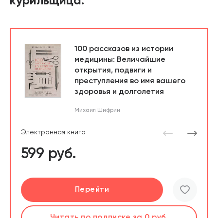
курильщица.
100 рассказов из истории
медицины: Величайшие
открытия, подвиги и
преступления во имя вашего
здоровья и долголетия
Михаил Шифрин
Электронная книга
599 руб.
Подробнее
Перейти
Перейти
Перейти
Слушать
Слушать
Читать
Читать
по подписке
по подписке
по подписке
по подписке
за 0 руб.
за 0 руб.
за 0 руб.
за 0 руб.