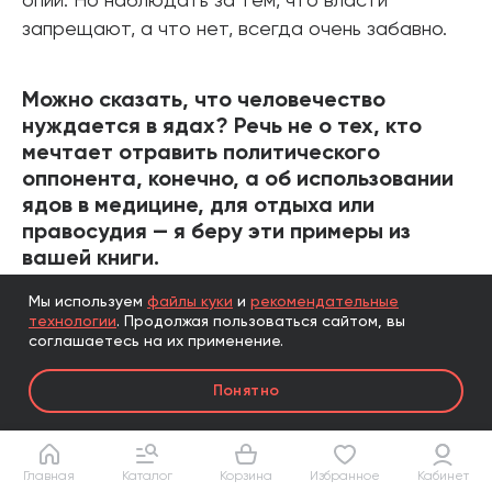
опий. Но наблюдать за тем, что власти
запрещают, а что нет, всегда очень забавно.
Можно сказать, что человечество
нуждается в ядах? Речь не о тех, кто
мечтает отравить политического
оппонента, конечно, а об использовании
ядов в медицине, для отдыха или
правосудия — я беру эти примеры из
вашей книги.
Мы используем
файлы куки
и
рекомендательные
Вы правы, многие ядовитые растения
технологии
.
Продолжая пользоваться сайтом, вы
используются в медицинских целях. Например,
соглашаетесь на их применение.
вы знаете, что растение вызывает тахикардию
Понятно
или, наоборот, замедляет сердцебиение. Если
вам потребуется такой эффект для того, чтобы
вылечить пациента, вы воспользуетесь им.
Главная
Каталог
Корзина
Избранное
Кабинет
Самый характерный пример яда, который мы