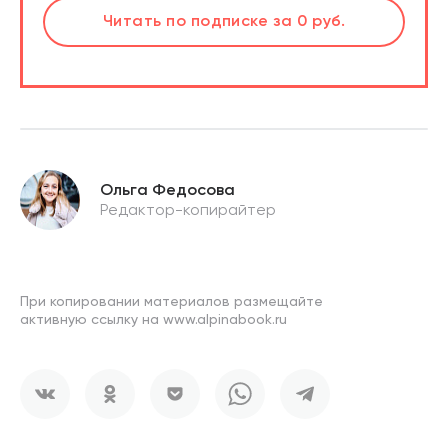
Слушать
Читать
Читать
по подписке
по подписке
по подписке
за 0 руб.
за 0 руб.
за 0 руб.
Ольга Федосова
Редактор-копирайтер
При копировании материалов размещайте
активную ссылку на www.alpinabook.ru