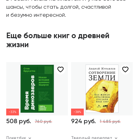
шансы, чтобы стать долгой, счастливой
и безумно интересной.
Еще больше книг о древней
жизни
-33%
-38%
508 руб.
924 руб.
760 руб.
1 485 руб.
Т
Покетбук
Твердый переплет
П