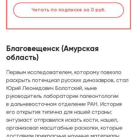
шт.
Читать
по подписке
за 0 руб.
Читать
по подписке
В корзине
за 0 руб.
Благовещенск (Амурская
область)
Первым исследователем, которому повезло
раскрыть потенциал русских динозавров, стал
Юрий Леонидович Болотский, ныне
руководитель лаборатории палеонтологии
в дальневосточном отделении РАН. История
его открытия типична для нашей страны:
энтузиаст отправился искать кости, нашел,
организовал масштабные раскопки, которые
доставили прекрасные научные материалы.