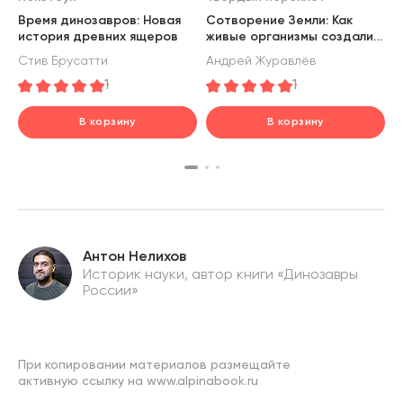
в
Время динозавров: Новая
Сотворение Земли: Как
д
история древних ящеров
живые организмы создали
А
в
наш мир
Стив Брусатти
Андрей Журавлёв
1
1
В корзину
В корзину
шт.
шт.
В корзине
В корзине
Антон Нелихов
Историк науки, автор книги «Динозавры
России»
При копировании материалов размещайте
активную ссылку на www.alpinabook.ru