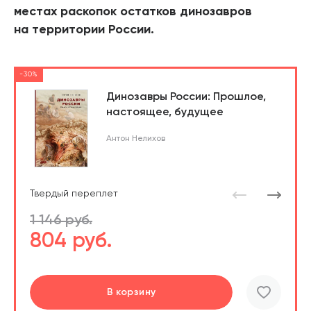
местах раскопок остатков динозавров
на территории России.
-30%
Динозавры России: Прошлое,
настоящее, будущее
Антон Нелихов
Твердый переплет
1 146 руб.
804 руб.
Перейти
В корзину