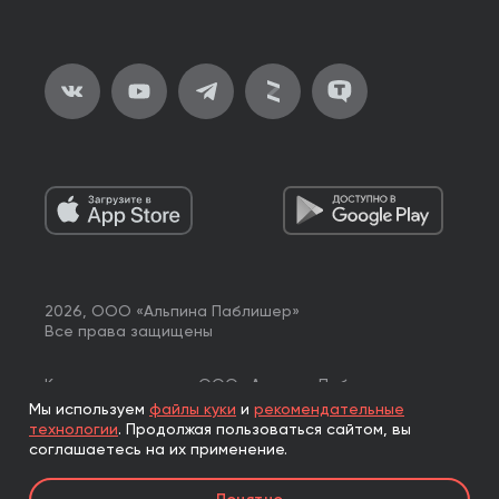
2026, ООО «Альпина Паблишер»
Все права защищены
Книги реализуются ООО «Альпина Паблишер»
по договору комиссии с ООО «Альпина нон-фикшн»,
Мы используем
файлы куки
и
рекомендательные
по договору комиссии с ООО «Альпина ПРО».
технологии
.
Продолжая пользоваться сайтом, вы
соглашаетесь на их применение.