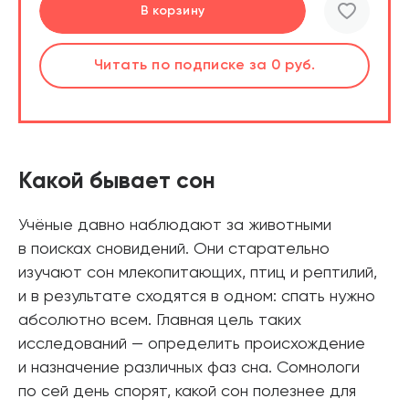
Подробнее
Перейти
Перейти
В корзину
шт.
Слушать
Читать
Читать
по подписке
по подписке
по подписке
за 0 руб.
за 0 руб.
за 0 руб.
Читать
по подписке
В корзине
за 0 руб.
Какой бывает сон
Учёные давно наблюдают за животными
в поисках сновидений. Они старательно
изучают сон млекопитающих, птиц и рептилий,
и в результате сходятся в одном: спать нужно
абсолютно всем. Главная цель таких
исследований — определить происхождение
и назначение различных фаз сна. Сомнологи
по сей день спорят, какой сон полезнее для