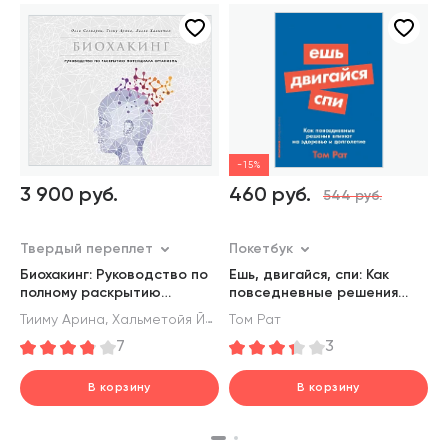
-15%
3 900 руб.
460 руб.
544 руб.
Твердый переплет
Покетбук
П
Биохакинг: Руководство по
Ешь, двигайся, спи: Как
З
полному раскрытию
повседневные решения
б
потенциала организма
влияют на здоровье и
,
,
Тииму Арина
Хальметойя Йаакко
Том Рат
Совиярви Олли
М
долголетие
7
3
В корзину
В корзину
шт.
шт.
В корзине
В корзине