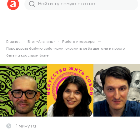
Главная
Блог «Альпины»
Работа и карьера
Порадовать бабулю собачками, окружить себя цветами и просто
быть на красивом фоне
1 минута