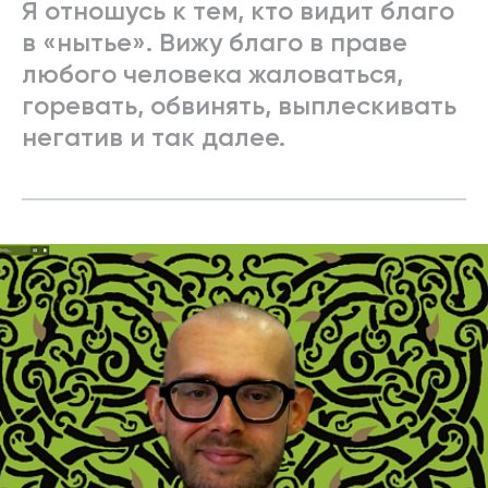
Я отношусь к тем, кто видит благо
в «нытье». Вижу благо в праве
любого человека жаловаться,
горевать, обвинять, выплескивать
негатив и так далее.