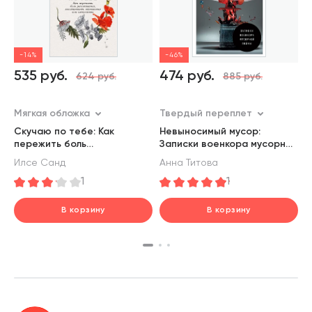
-14%
-46%
535 руб.
474 руб.
624 руб.
885 руб.
Т
Мягкая обложка
Твердый переплет
К
Б
Скучаю по тебе: Как
Невыносимый мусор:
м
пережить боль
Записки военкора мусорной
Э
п
расставания, восстановить
войны
Илсе Санд
Анна Титова
отношения или отпустить
1
1
В корзину
В корзину
шт.
шт.
В корзине
В корзине