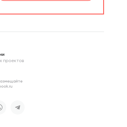
ни
х проектов
размещайте
ook.ru