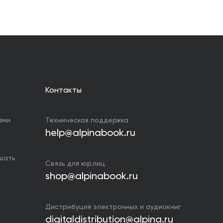
Контакты
ами
Техническая поддержка
help@alpinabook.ru
ушать
Связь для юр.лиц
shop@alpinabook.ru
Дистрибуция электронных и аудиокниг
digitaldistribution@alpina.ru