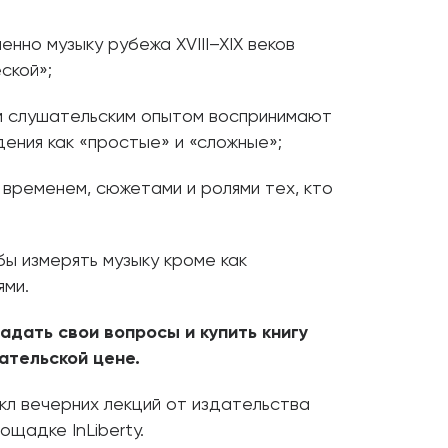
менно музыку рубежа XVIII–XIX веков
ской»;
м слушательским опытом воспринимают
дения как «простые» и «сложные»;
 временем, сюжетами и ролями тех, кто
бы измерять музыку кроме как
ями.
адать свои вопросы и купить книгу
ательской цене.
кл вечерних лекций от издательства
ощадке InLiberty.