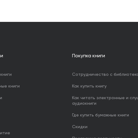
ии
Покупка книги
книги
Сотрудничество с библиотек
ные книги
Как купить книгу
и
Как читать электронные и сл
аудиокниги
Где купить бумажные книги
Скидки
итие