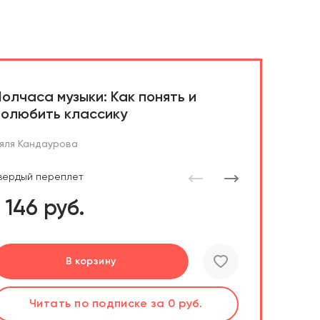
Полчаса музыки: Как понять и
полюбить классику
яля Кандаурова
вердый переплет
1 146 руб.
Подробнее
Перейти
Перейти
В корзину
шт.
Слушать
Читать
Читать
по подписке
по подписке
по подписке
за 0 руб.
за 0 руб.
за 0 руб.
Читать
по подписке
за 0 руб.
В корзине