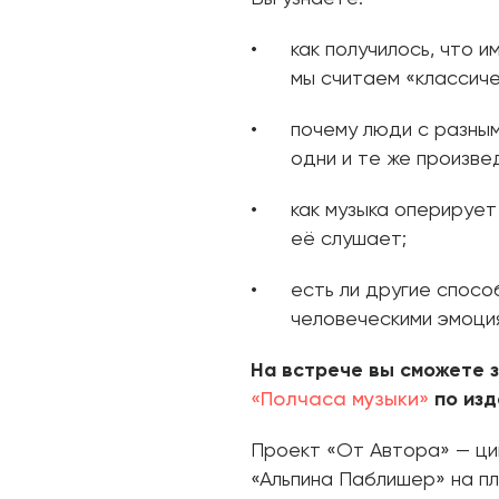
как получилось, что и
мы считаем «классиче
почему люди с разны
одни и те же произве
как музыка оперирует
её слушает;
есть ли другие спосо
человеческими эмоци
На встрече вы сможете з
«Полчаса музыки»
по изд
Проект «От Автора» — ци
«Альпина Паблишер» на пл