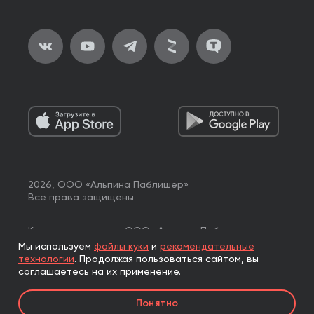
2026, ООО «Альпина Паблишер»
Все права защищены
Книги реализуются ООО «Альпина Паблишер»
по договору комиссии с ООО «Альпина нон-фикшн»,
Мы используем
файлы куки
и
рекомендательные
по договору комиссии с ООО «Альпина ПРО».
технологии
.
Продолжая пользоваться сайтом, вы
соглашаетесь на их применение.
Понятно