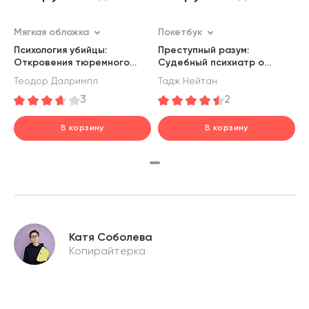
Мягкая обложка
Покетбук
Психология убийцы:
Преступный разум:
Откровения тюремного
Судебный психиатр о
психиатра
маньяках, психопатах,
Теодор Далримпл
Тадж Нейтан
убийцах и природе насилия
3
2
В корзину
В корзину
шт.
шт.
В корзине
В корзине
Катя Соболева
Копирайтерка