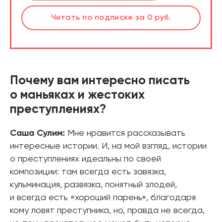
шт.
Слушать
Читать
Читать
по подписке
по подписке
по подписке
за 0 руб.
за 0 руб.
за 0 руб.
Читать
по подписке
В корзине
за 0 руб.
Почему вам интересно писать
о маньяках и жестоких
преступлениях?
Саша Сулим:
Мне нравится рассказывать
интересные истории. И, на мой взгляд, истории
о преступлениях идеальны по своей
композиции: там всегда есть завязка,
кульминация, развязка, понятный злодей,
и всегда есть «хороший парень», благодаря
кому ловят преступника, но, правда не всегда,