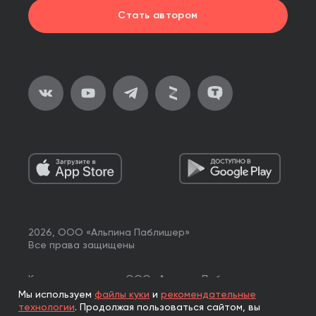
Стать автором
2026, ООО «Альпина Паблишер»
Все права защищены
Книги реализуются ООО «Альпина Паблишер»
по договору комиссии с ООО «Альпина нон-фикшн»,
Мы используем
файлы куки
и
рекомендательные
по договору комиссии с ООО «Альпина ПРО».
технологии
.
Продолжая пользоваться сайтом, вы