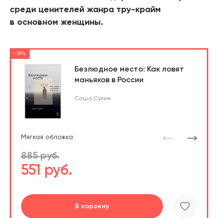
среди ценителей жанра тру-крайм
в основном женщины.
-38%
Безлюдное место: Как ловят
маньяков в России
Саша Сулим
Мягкая обложка
885 руб.
551 руб.
Подробнее
Перейти
Перейти
В корзину