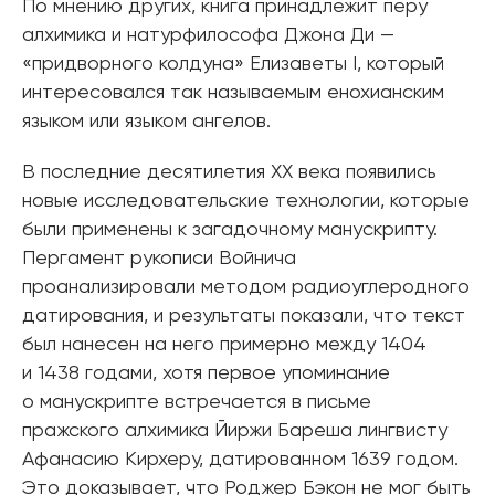
По мнению других, книга принадлежит перу
алхимика и натурфилософа Джона Ди —
«придворного колдуна» Елизаветы I, который
интересовался так называемым енохианским
языком или языком ангелов.
В последние десятилетия XX века появились
новые исследовательские технологии, которые
были применены к загадочному манускрипту.
Пергамент рукописи Войнича
проанализировали методом радиоуглеродного
датирования, и результаты показали, что текст
был нанесен на него примерно между 1404
и 1438 годами, хотя первое упоминание
о манускрипте встречается в письме
пражского алхимика Йиржи Бареша лингвисту
Афанасию Кирхеру, датированном 1639 годом.
Это доказывает, что Роджер Бэкон не мог быть