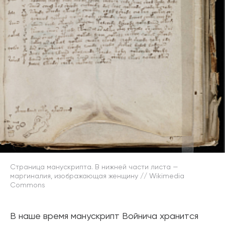
Страница манускрипта. В нижней части листа —
маргиналия, изображающая женщину // Wikimedia
Commons
В наше время манускрипт Войнича хранится