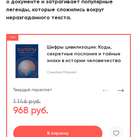
о документе и затрагивает популярные
легенды, которые сложились вокруг
неразгаданного текста.
-16%
Шифры цивилизации: Коды,
секретные послания и тайные
знаки в истории человечества
Синклер Маккей
Твердый переплет
1 146 руб.
968 руб.
Перейти
В корзину