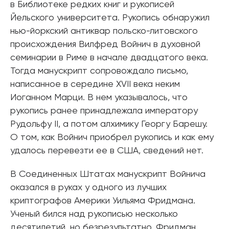
в Библиотеке редких книг и рукописей
Йельского университета. Рукопись обнаружил
нью-йоркский антиквар польско-литовского
происхождения Вилфред Войнич в духовной
семинарии в Риме в начале двадцатого века.
Тогда манускрипт сопровождало письмо,
написанное в середине XVII века неким
Иоганном Марци. В нем указывалось, что
рукопись ранее принадлежала императору
Рудольфу II, а потом алхимику Георгу Барешу.
О том, как Войнич приобрел рукопись и как ему
удалось перевезти ее в США, сведений нет.
В Соединенных Штатах манускрипт Войнича
оказался в руках у одного из лучших
криптографов Америки Уильяма Фридмана.
Ученый бился над рукописью несколько
десятилетий, но безрезультатно. Фридман