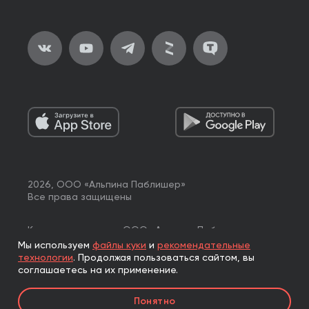
2026, ООО «Альпина Паблишер»
Все права защищены
Книги реализуются ООО «Альпина Паблишер»
по договору комиссии с ООО «Альпина нон-фикшн»,
Мы используем
файлы куки
и
рекомендательные
по договору комиссии с ООО «Альпина ПРО».
технологии
.
Продолжая пользоваться сайтом, вы
соглашаетесь на их применение.
Понятно