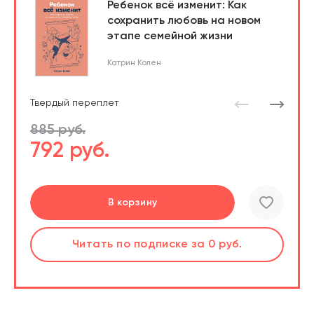
Ребенок всё изменит: Как
сохранить любовь на новом
этапе семейной жизни
Катрин Колен
Твердый переплет
885 руб.
792 руб.
Перейти
Перейти
В корзину
шт.
Слушать
Читать
по подписке
по подписке
за 0 руб.
за 0 руб.
Читать
по подписке
В корзине
за 0 руб.