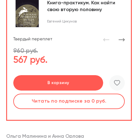
Книга-практикум. Как найти
свою вторую половину
Евгений Цикунов
Твердый переплет
960 руб.
567 руб.
Перейти
В корзину
шт.
Читать
по подписке
за 0 руб.
Читать
по подписке
В корзине
за 0 руб.
Ольга Малинина и Анна Орлова