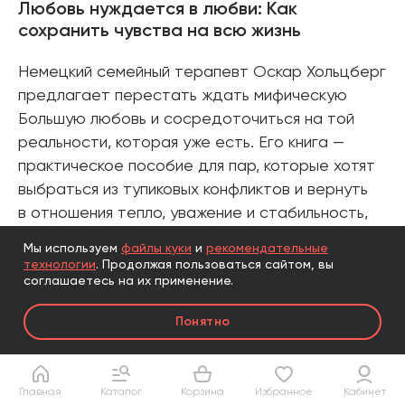
Любовь нуждается в любви: Как
сохранить чувства на всю жизнь
Немецкий семейный терапевт Оскар Хольцберг
предлагает перестать ждать мифическую
Большую любовь и сосредоточиться на той
реальности, которая уже есть. Его книга —
практическое пособие для пар, которые хотят
выбраться из тупиковых конфликтов и вернуть
в отношения тепло, уважение и стабильность,
даже если кажется, что всё уже потеряно.
Мы используем
файлы куки
и
рекомендательные
Автор разбирает типичные ошибки, приводит
технологии
.
Продолжая пользоваться сайтом, вы
соглашаетесь на их применение.
примеры из практики и дает пошаговые
инструменты, как понять, чего вы на самом
Понятно
деле хотите от партнера, что можете дать
сами, как научиться открываться и доверять.
Хольцберг объясняет, что романтическая
Главная
Каталог
Корзина
Избранное
Кабинет
модель любви «как в кино» — лишь культурная