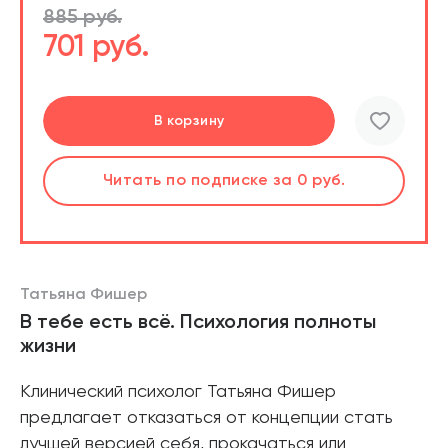
885 руб.
701 руб.
Перейти
В корзину
шт.
Читать
по подписке
за 0 руб.
Читать
по подписке
В корзине
за 0 руб.
Татьяна Фишер
В тебе есть всё. Психология полноты
жизни
Клинический психолог Татьяна Фишер
предлагает отказаться от концепции стать
лучшей версией себя, прокачаться или