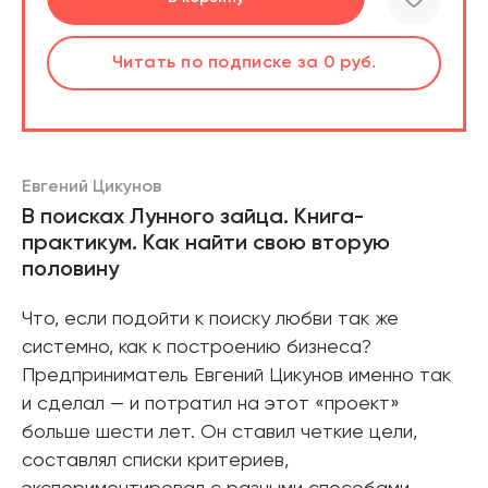
шт.
Слушать
Читать
по подписке
по подписке
за 0 руб.
за 0 руб.
Читать
по подписке
В корзине
за 0 руб.
Евгений Цикунов
В поисках Лунного зайца. Книга-
практикум. Как найти свою вторую
половину
Что, если подойти к поиску любви так же
системно, как к построению бизнеса?
Предприниматель Евгений Цикунов именно так
и сделал — и потратил на этот «проект»
больше шести лет. Он ставил четкие цели,
составлял списки критериев,