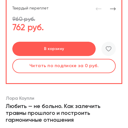
Твердый переплет
960 руб.
762 руб.
Перейти
Перейти
В корзину
шт.
Слушать
Читать
по подписке
по подписке
за 0 руб.
за 0 руб.
Читать
по подписке
В корзине
за 0 руб.
Лора Коупли
Любить — не больно. Как залечить
травмы прошлого и построить
гармоничные отношения