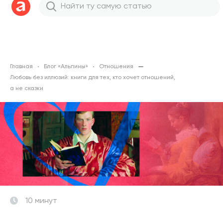
Главная
Блог «Альпины»
Отношения
Любовь без иллюзий: книги для тех, кто хочет отношений,
а не сказки
10 минут