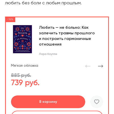
любить без боли с любым прошлым.
-16%
Любить — не больно: Как
залечить травмы прошлого
и построить гармоничные
отношения
Лора Коупли
Мягкая обложка
885 руб.
739 руб.
Перейти
Перейти
В корзину
шт.