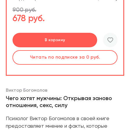
900 руб.
678 руб.
Перейти
В корзину
шт.
Читать
по подписке
за 0 руб.
Читать
по подписке
В корзине
за 0 руб.
Виктор Богомолов
Чего хотят мужчины: Открывая заново
отношения, секс, силу
Психолог Виктор Богомолов в своей книге
предоставляет мнение и факты, которые