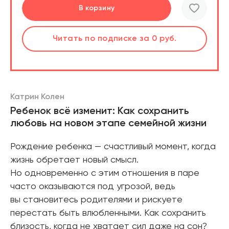
Перейти
Перейти
В корзину
шт.
Слушать
Читать
по подписке
по подписке
за 0 руб.
за 0 руб.
Читать
по подписке
В корзине
за 0 руб.
Катрин Колен
Ребенок всё изменит: Как сохранить
любовь на новом этапе семейной жизни
Рождение ребенка — счастливый момент, когда
жизнь обретает новый смысл.
Но одновременно с этим отношения в паре
часто оказываются под угрозой, ведь
вы становитесь родителями и рискуете
перестать быть влюбленными. Как сохранить
близость, когда не хватает сил даже на сон?