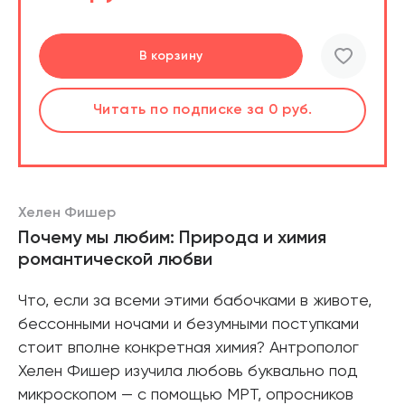
Перейти
Перейти
В корзину
шт.
Слушать
Читать
по подписке
по подписке
за 0 руб.
за 0 руб.
Читать
по подписке
В корзине
за 0 руб.
Хелен Фишер
Почему мы любим: Природа и химия
романтической любви
Что, если за всеми этими бабочками в животе,
бессонными ночами и безумными поступками
стоит вполне конкретная химия? Антрополог
Хелен Фишер изучила любовь буквально под
микроскопом — с помощью МРТ, опросников