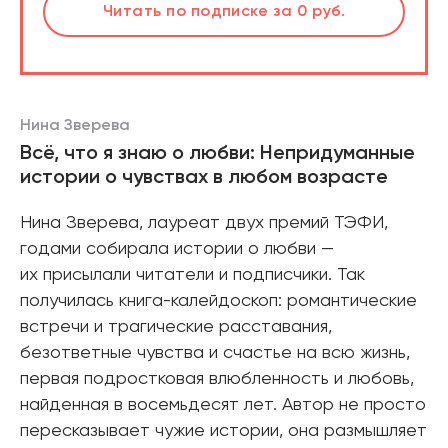
Слушать
Читать
по подписке
по подписке
за 0 руб.
за 0 руб.
Читать
по подписке
В корзине
за 0 руб.
Нина Зверева
Всё, что я знаю о любви: Непридуманные
истории о чувствах в любом возрасте
Нина Зверева, лауреат двух премий ТЭФИ,
годами собирала истории о любви —
их присылали читатели и подписчики. Так
получилась книга-калейдоскоп: романтические
встречи и трагические расставания,
безответные чувства и счастье на всю жизнь,
первая подростковая влюбленность и любовь,
найденная в восемьдесят лет. Автор не просто
пересказывает чужие истории, она размышляет