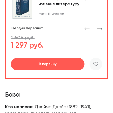
изменил литературу
Кевин Бирмингем
Твердый переплет
1 606 руб.
1 297 руб.
Перейти
В корзину
шт.
В корзине
База
Кто написал:
Джеймс Джойс (1882–1941),