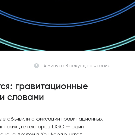
4 минуты 8 секунд
на чтение
тся: гравитационные
и словами
ные объявили о фиксации гравитационных
антских детекторов LIGO — один
иана, а другой в Хэнфорде, штат