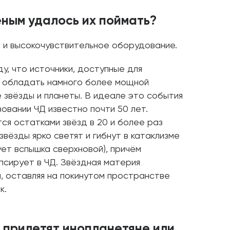
ёным удалось их поймать?
) и высокочувствительное оборудование.
у, что источники, доступные для
 обладать намного более мощной
 звёзды и планеты. В идеале это события
овании ЧД известно почти 50 лет.
тся остатками звёзд в 20 и более раз
звёзды ярко светят и гибнут в катаклизме
ет вспышка сверхновой), причём
апсирует в ЧД. Звёздная материя
, оставляя на покинутом пространстве
к.
м прилетят инопланетяне или