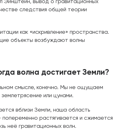
л Эйнштейн, вывод о гравитационных
ачестве следствия общей теории
итации как «искривление» пространства.
ющие объекты возбуждают волны
огда волна достигает Земли?
льном смысле, конечно. Мы не ощущаем
 землетрясение или цунами.
ается вблизи Земли, наша область
 попеременно растягивается и сжимается
зь неё гравитационных волн.