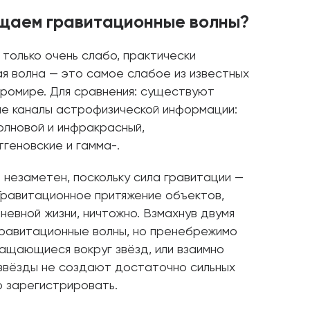
щаем гравитационные волны?
только очень слабо, практически
я волна — это самое слабое из известных
кромире. Для сравнения: существуют
ые каналы астрофизической информации:
олновой и инфракрасный,
геновские и гамма-.
незаметен, поскольку сила гравитации —
Гравитационное притяжение объектов,
евной жизни, ничтожно. Взмахнув двумя
гравитационные волны, но пренебрежимо
ащающиеся вокруг звёзд, или взаимно
вёзды не создают достаточно сильных
о зарегистрировать.