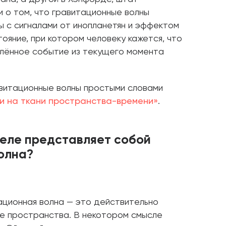
и о том, что гравитационные волны
ы с сигналами от инопланетян и эффектом
ояние, при котором человеку кажется, что
лённое событие из текущего момента
витационные волны простыми словами
и на ткани пространства-времени»
.
деле представляет собой
олна?
ационная волна — это действительно
ие пространства. В некотором смысле