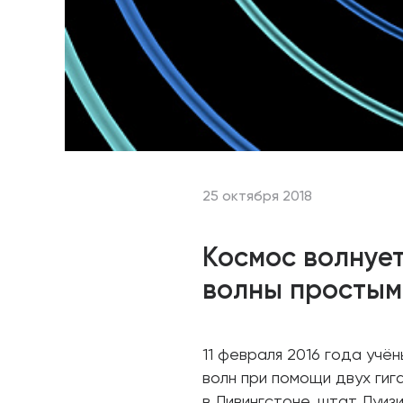
25 октября 2018
Космос волнуе
волны простым
11 февраля 2016 года учё
волн при помощи двух гиг
в Ливингстоне, штат Луиз