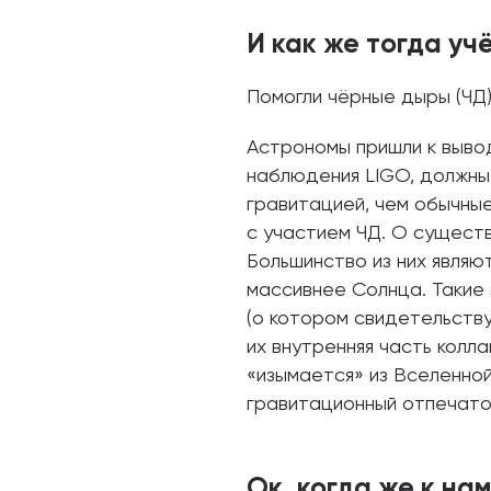
И как же тогда уч
Помогли чёрные дыры (ЧД
Астрономы пришли к вывод
наблюдения LIGO, должны
гравитацией, чем обычные
с участием ЧД. О существ
Большинство из них являю
массивнее Солнца. Такие 
(о котором свидетельству
их внутренняя часть колл
«изымается» из Вселенной
гравитационный отпечато
Ок, когда же к на