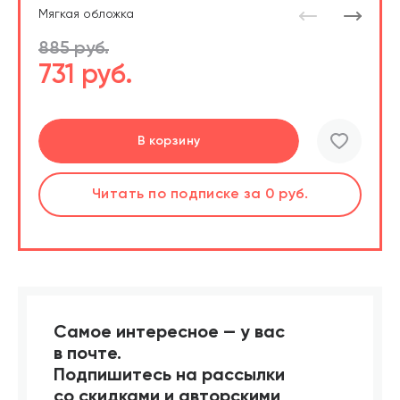
Мягкая обложка
885 руб.
731 руб.
Перейти
Перейти
В корзину
шт.
Слушать
Читать
по подписке
по подписке
за 0 руб.
за 0 руб.
Читать
по подписке
В корзине
за 0 руб.
Самое интересное — у вас
в почте.
Подпишитесь на рассылки
со скидками и авторскими