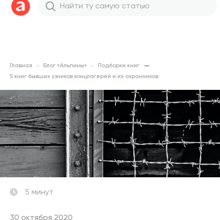
Главная
Блог «Альпины»
Подборки книг
5 книг бывших узников концлагерей и их охранников
5 минут
30 октября 2020