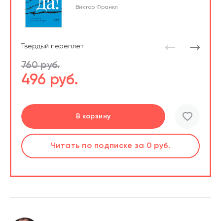
Виктор Франкл
Твердый переплет
760 руб.
496 руб.
Перейти
Перейти
В корзину
шт.
Слушать
Читать
по подписке
по подписке
за 0 руб.
за 0 руб.
Читать
по подписке
В корзине
за 0 руб.