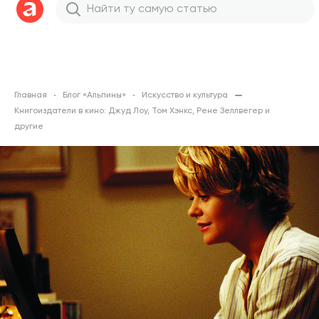
Главная
Блог «Альпины»
Искусство и культура
Книгоиздатели в кино: Джуд Лоу, Том Хэнкс, Рене Зеллвегер и
другие