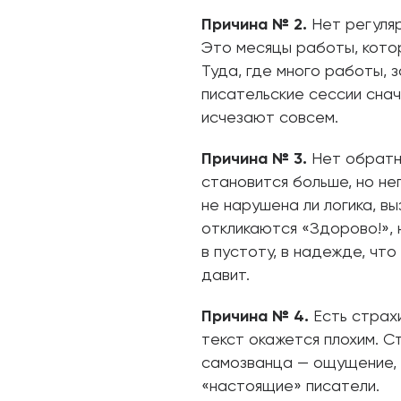
Причина № 2.
Нет регуляр
Это месяцы работы, кото
Туда, где много работы, 
писательские сессии снач
исчезают совсем.
Причина № 3.
Нет обратно
становится больше, но неп
не нарушена ли логика, в
откликаются «Здорово!», 
в пустоту, в надежде, чт
давит.
Причина № 4.
Есть страхи
текст окажется плохим. С
самозванца — ощущение, ч
«настоящие» писатели.