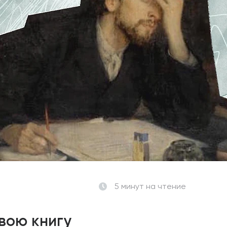
5 минут
на чтение
вою книгу