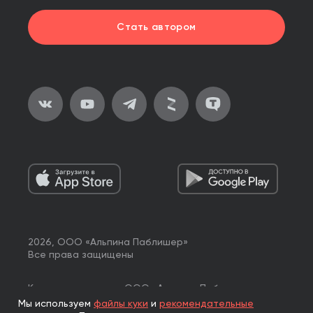
Стать автором
2026, ООО «Альпина Паблишер»
Все права защищены
Книги реализуются ООО «Альпина Паблишер»
по договору комиссии с ООО «Альпина нон-фикшн»,
Мы используем
файлы куки
и
рекомендательные