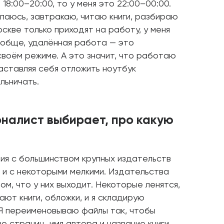
18:00–20:00, то у меня это 22:00–00:00.
ыпаюсь, завтракаю, читаю книги, разбираю
Москве только приходят на работу, у меня
ообще, удалённая работа — это
воём режиме. А это значит, что работаю
заставляя себя отложить ноутбук
льничать.
рналист выбирает, про какую
ия с большинством крупных издательств
 и с некоторыми мелкими. Издательства
ом, что у них выходит. Некоторые ленятся,
ают книги, обложки, и я складирую
 Я переименовываю файлы так, чтобы
о страниц, имя автора и название книги.